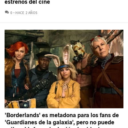
estrenos del cine
COMENTARIOS
0
HACE 2 AÑOS
'Borderlands' es metadona para los fans de
'Guardianes de la galaxia', pero no puede