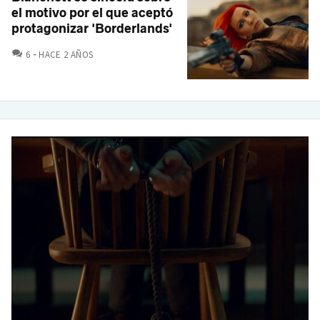
el motivo por el que aceptó
protagonizar 'Borderlands'
COMENTARIOS
6
HACE 2 AÑOS