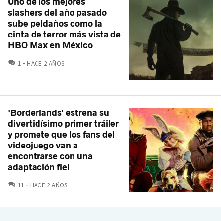
Uno de los mejores
slashers del año pasado
sube peldaños como la
cinta de terror más vista de
HBO Max en México
COMENTARIOS
1
HACE 2 AÑOS
'Borderlands' estrena su
divertidísimo primer tráiler
y promete que los fans del
videojuego van a
encontrarse con una
adaptación fiel
COMENTARIOS
11
HACE 2 AÑOS