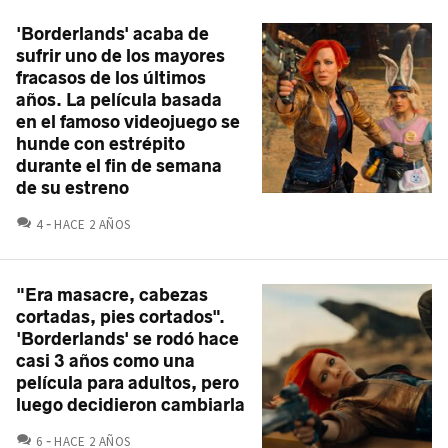
'Borderlands' acaba de
sufrir uno de los mayores
fracasos de los últimos
años. La película basada
en el famoso videojuego se
hunde con estrépito
durante el fin de semana
de su estreno
COMENTARIOS
4
HACE 2 AÑOS
"Era masacre, cabezas
cortadas, pies cortados".
'Borderlands' se rodó hace
casi 3 años como una
película para adultos, pero
luego decidieron cambiarla
COMENTARIOS
6
HACE 2 AÑOS