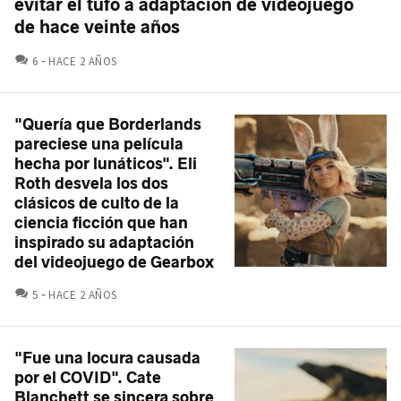
evitar el tufo a adaptación de videojuego
de hace veinte años
COMENTARIOS
6
HACE 2 AÑOS
"Quería que Borderlands
pareciese una película
hecha por lunáticos". Eli
Roth desvela los dos
clásicos de culto de la
ciencia ficción que han
inspirado su adaptación
del videojuego de Gearbox
COMENTARIOS
5
HACE 2 AÑOS
"Fue una locura causada
por el COVID". Cate
Blanchett se sincera sobre