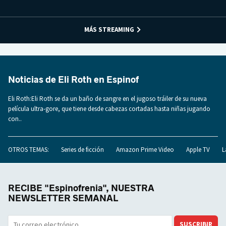
MÁS STREAMING
Noticias de Eli Roth en Espinof
Eli Roth:Eli Roth se da un baño de sangre en el jugoso tráiler de su nueva
película ultra-gore, que tiene desde cabezas cortadas hasta niñas jugando
con..
OTROS TEMAS:
Series de ficción
Amazon Prime Video
Apple TV
L
RECIBE "Espinofrenia", NUESTRA
NEWSLETTER SEMANAL
SUSCRIBIR