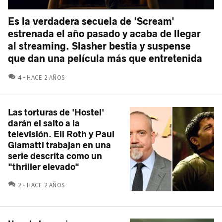
Es la verdadera secuela de 'Scream'
estrenada el año pasado y acaba de llegar
al streaming. Slasher bestia y suspense
que dan una película más que entretenida
COMENTARIOS
4
HACE 2 AÑOS
Las torturas de 'Hostel'
darán el salto a la
televisión. Eli Roth y Paul
Giamatti trabajan en una
serie descrita como un
"thriller elevado"
COMENTARIOS
2
HACE 2 AÑOS