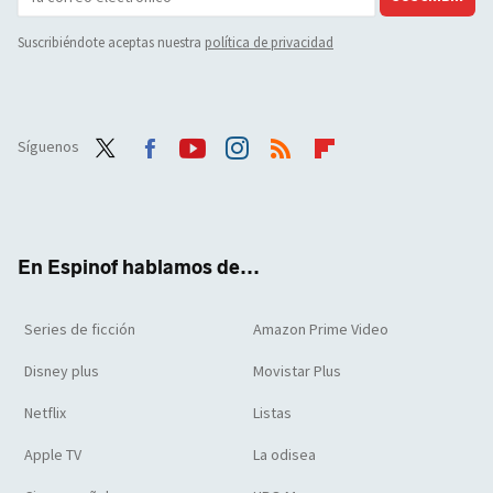
Suscribiéndote aceptas nuestra
política de privacidad
Síguenos
Twit
Face
Yout
Inst
RSS
Flip
ter
boo
ube
agra
boar
k
m
d
En Espinof hablamos de...
Series de ficción
Amazon Prime Video
Disney plus
Movistar Plus
Netflix
Listas
Apple TV
La odisea