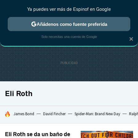
Ya puedes ver más de Espinof en Google
CRÍTICA
ESTRENOS
REALITY
ANIME
RANKINGS CINE
RA
Añádenos como fuente preferida
Solo necesitas una cuenta de Google
×
Eli Roth
HOY SE HABLA DE
James Bond
David Fincher
Spider-Man: Brand New Day
Ralph
Eli Roth se da un baño de