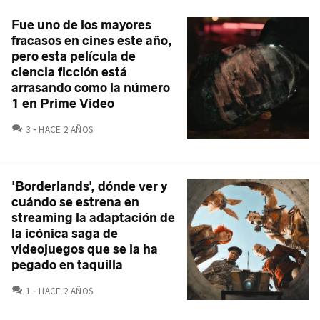
Fue uno de los mayores
fracasos en cines este año,
pero esta película de
ciencia ficción está
arrasando como la número
1 en Prime Video
COMENTARIOS
3
HACE 2 AÑOS
'Borderlands', dónde ver y
cuándo se estrena en
streaming la adaptación de
la icónica saga de
videojuegos que se la ha
pegado en taquilla
COMENTARIOS
1
HACE 2 AÑOS