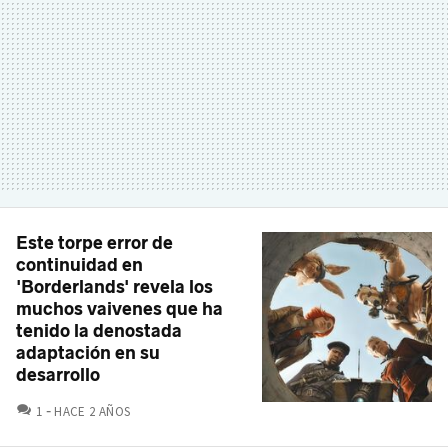
Este torpe error de
continuidad en
'Borderlands' revela los
muchos vaivenes que ha
tenido la denostada
adaptación en su
desarrollo
COMENTARIOS
1
HACE 2 AÑOS