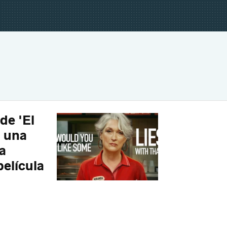
de 'El
s una
a
película