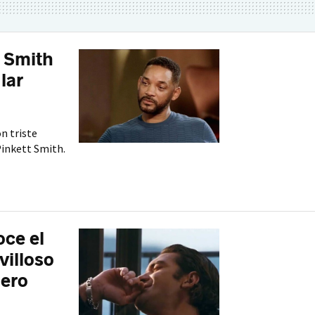
l Smith
lar
ón triste
Pinkett Smith.
oce el
villoso
pero