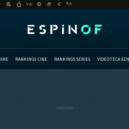
NIME
RANKINGS CINE
RANKINGS SERIES
VIDEOTECA SE