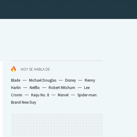
HOY SE HABLA DE
Blade
Michael Douglas
Disney
Renny
Harlin
Netflix
Robert Mitchum
Lee
Cronin
Kaiju No. 8
Marvel
Spider-man:
Brand New Day