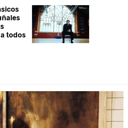
ásicos
uñales
os
 a todos