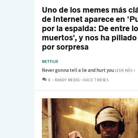
Uno de los memes más cl
de Internet aparece en 'P
por la espalda: De entre l
muertos', y nos ha pillado
por sorpresa
NETFLIX
Never gonna tell a lie and hurt you
LEER MÁS »
COMENTARIOS
8
RANDY MEEKS
HACE 7 MESES