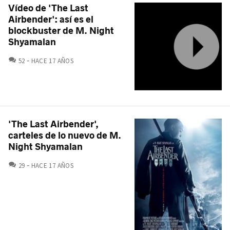
Vídeo de 'The Last
Airbender': así es el
blockbuster de M. Night
Shyamalan
COMENTARIOS
52
HACE 17 AÑOS
'The Last Airbender',
carteles de lo nuevo de M.
Night Shyamalan
COMENTARIOS
29
HACE 17 AÑOS