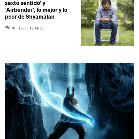
sexto sentido' y
'Airbender', lo mejor y lo
peor de Shyamalan
COMENTARIOS
78
HACE 11 AÑOS