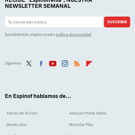
RECIBE "Espinofrenia", NUESTRA
NEWSLETTER SEMANAL
SUSCRIBIR
Suscribiéndote aceptas nuestra
política de privacidad
Síguenos
Twit
Face
Yout
Inst
RSS
Flip
ter
boo
ube
agra
boar
k
m
d
En Espinof hablamos de...
Series de ficción
Amazon Prime Video
Disney plus
Movistar Plus