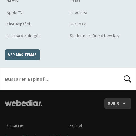
Netflix
Listas
Apple TV
La odisea
Cine español
HBO Max
La casa del dragón
Spider-man: Brand New Day
VER MÁS TEMAS
BUSCA
SUBIR
Sensacine
Espinof