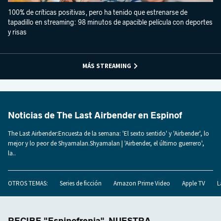
100% de críticas positivas, pero ha tenido que estrenarse de
tapadillo en streaming: 98 minutos de apacible película con deportes
y risas
MÁS STREAMING
Noticias de The Last Airbender en Espinof
The Last Airbender:Encuesta de la semana: 'El sexto sentido' y 'Airbender', lo
mejor y lo peor de Shyamalan.Shyamalan | 'Airbender, el último guerrero',
la..
OTROS TEMAS:
Series de ficción
Amazon Prime Video
Apple TV
L