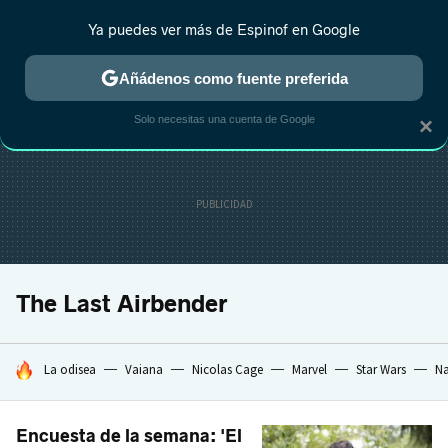
Ya puedes ver más de Espinof en Google
CRÍTICA
ESTRENOS
REALITY
ANIME
RANKINGS CINE
RA
Añádenos como fuente preferida
Solo necesitas una cuenta de Google
×
The Last Airbender
HOY SE HABLA DE
La odisea
Vaiana
Nicolas Cage
Marvel
Star Wars
Na
Encuesta de la semana: 'El