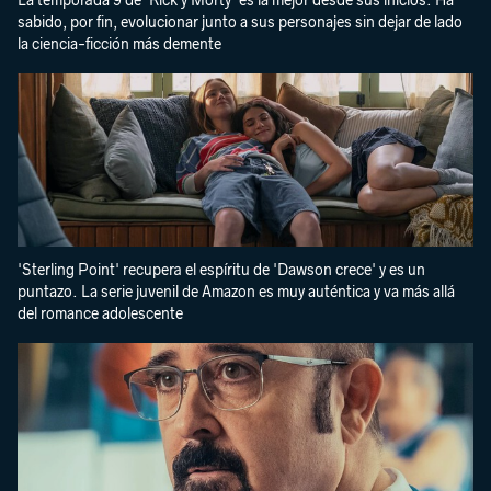
La temporada 9 de 'Rick y Morty' es la mejor desde sus inicios. Ha
sabido, por fin, evolucionar junto a sus personajes sin dejar de lado
la ciencia-ficción más demente
'Sterling Point' recupera el espíritu de 'Dawson crece' y es un
puntazo. La serie juvenil de Amazon es muy auténtica y va más allá
del romance adolescente