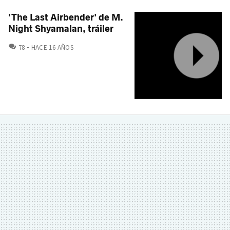
'The Last Airbender' de M.
Night Shyamalan, tráiler
COMENTARIOS
78
HACE 16 AÑOS