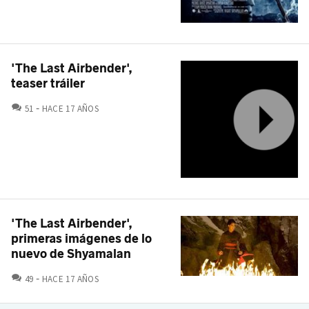
'The Last Airbender',
teaser tráiler
COMENTARIOS
51
HACE 17 AÑOS
'The Last Airbender',
primeras imágenes de lo
nuevo de Shyamalan
COMENTARIOS
49
HACE 17 AÑOS