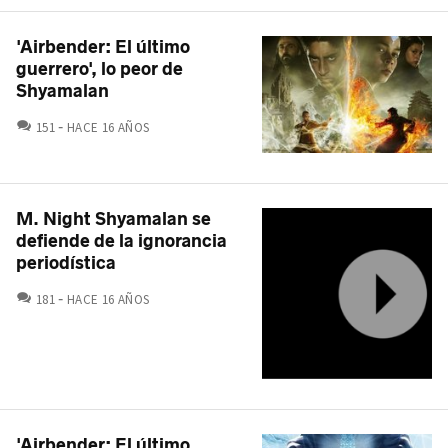
'Airbender: El último
guerrero', lo peor de
Shyamalan
COMENTARIOS
151
HACE 16 AÑOS
M. Night Shyamalan se
defiende de la ignorancia
periodística
COMENTARIOS
181
HACE 16 AÑOS
'Airbender: El último