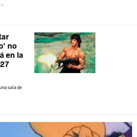
 »
tar
o' no
á en la
027
una sala de