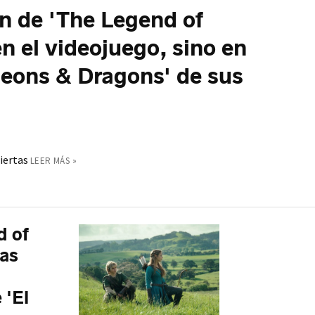
n de 'The Legend of
n el videojuego, sino en
geons & Dragons' de sus
iertas
LEER MÁS »
d of
ras
 'El