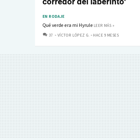
corredor del laberinto'
EN RODAJE
Qué verde era mi Hyrule
LEER MÁS »
COMENTARIOS
37
VÍCTOR LÓPEZ G.
HACE 9 MESES