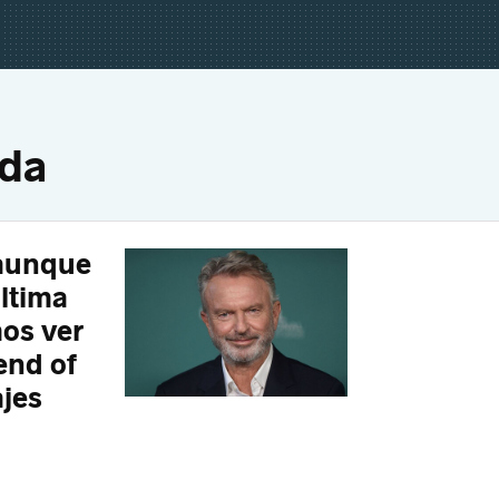
lda
 aunque
ltima
mos ver
end of
ajes