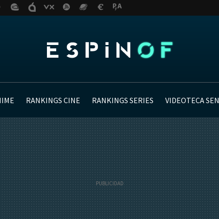
NIME
RANKINGS CINE
RANKINGS SERIES
VIDEOTECA SE