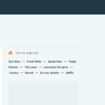
HOY SE HABLA DE
Star Wars
Frank Miller
Spider-Man
Ralph
Fiennes
Ted Lasso
Leonardo DiCaprio
Vaiana
Marvel
En mar abierto
Netflix