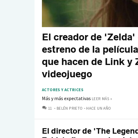
El creador de 'Zelda'
estreno de la películ
que hacen de Link y 
videojuego
ACTORES Y ACTRICES
Más y más expectativas
LEER MÁS »
COMENTARIOS
11
BELÉN PRIETO
HACE UN AÑO
El director de 'The Legend