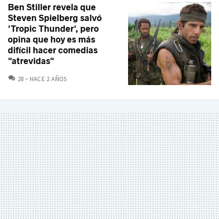
Ben Stiller revela que
Steven Spielberg salvó
'Tropic Thunder', pero
opina que hoy es más
difícil hacer comedias
"atrevidas"
COMENTARIOS
28
HACE 2 AÑOS