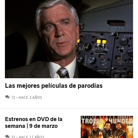
Las mejores películas de parodias
COMENTARIOS
73
HACE 3 AÑOS
Estrenos en DVD de la
semana | 9 de marzo
COMENTARIOS
23
HACE 17 AÑOS