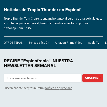
Noticias de Tropic Thunder en Espinof
Tropic Thunder:Tom Cruise se enganchó tanto al guion de una película que,
al no haber papeles para él, hizo lo imposible: inventar su propio
personaje.Tom Cruise...
OTROS TEMAS:
Series de ficción
Amazon Prime Video
Apple TV
L
RECIBE "Espinofrenia", NUESTRA
NEWSLETTER SEMANAL
SUSCRIBIR
Suscribiéndote aceptas nuestra
política de privacidad