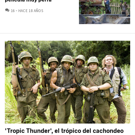
COMENTARIOS
16
HACE 18 AÑOS
'Tropic Thunder', el trópico del cachondeo