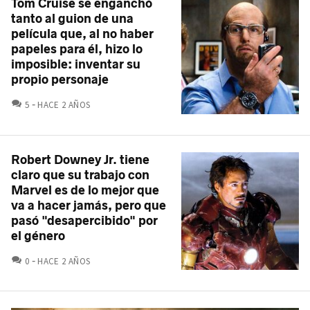
Tom Cruise se enganchó
tanto al guion de una
película que, al no haber
papeles para él, hizo lo
imposible: inventar su
propio personaje
COMENTARIOS
5
HACE 2 AÑOS
Robert Downey Jr. tiene
claro que su trabajo con
Marvel es de lo mejor que
va a hacer jamás, pero que
pasó "desapercibido" por
el género
COMENTARIOS
0
HACE 2 AÑOS