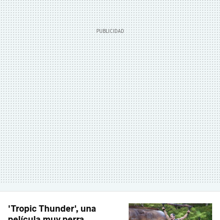
'Tropic Thunder', una
película muy perra