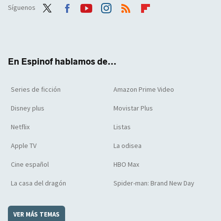
Síguenos
Twit
Face
Yout
Inst
RSS
Flip
ter
boo
ube
agra
boar
k
m
d
En Espinof hablamos de...
Series de ficción
Amazon Prime Video
Disney plus
Movistar Plus
Netflix
Listas
Apple TV
La odisea
Cine español
HBO Max
La casa del dragón
Spider-man: Brand New Day
VER MÁS TEMAS