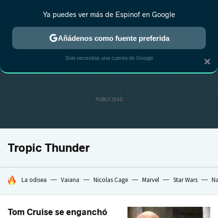
Ya puedes ver más de Espinof en Google
CRÍTICA
ESTRENOS
REALITY
ANIME
RANKINGS CINE
RA
Añádenos como fuente preferida
Solo necesitas una cuenta de Google
×
Tropic Thunder
HOY SE HABLA DE
La odisea
Vaiana
Nicolas Cage
Marvel
Star Wars
Na
Tom Cruise se enganchó