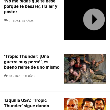
'No me pidas que te bese
porque te besaré', tráiler y
póster
COMENTARIOS
3
HACE 18 AÑOS
'Tropic Thunder: ¡Una
guerra muy perra!', es
bueno reírse de uno mismo
COMENTARIOS
20
HACE 18 AÑOS
Taquilla USA: 'Tropic
Thunder' sigue dando