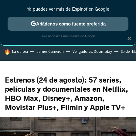
Ya puedes ver más de Espinof en Google
MENÚ
NUEVO
Añádenos como fuente preferida
CRÍTICA
ESTRENOS
REALITY
ANIME
RANKINGS CINE
RA
Solo necesitas una cuenta de Google
×
HOY SE HABLA DE
La odisea
James Cameron
Vengadores: Doomsday
Spider-M
Estrenos (24 de agosto): 57 series,
películas y documentales en Netflix,
HBO Max, Disney+, Amazon,
Movistar Plus+, Filmin y Apple TV+