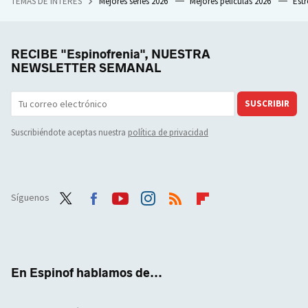
TEMAS DE INTERÉS
Mejores series 2026
Mejores películas 2026
Est
RECIBE "Espinofrenia", NUESTRA
NEWSLETTER SEMANAL
SUSCRIBIR
Suscribiéndote aceptas nuestra
política de privacidad
Síguenos
Twit
Face
Yout
Inst
RSS
Flip
ter
boo
ube
agra
boar
k
m
d
En Espinof hablamos de...