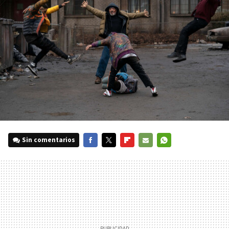
Sin comentarios
FACEBOOK
TWITTER
FLIPBOARD
E-
WHATSAPP
MAIL