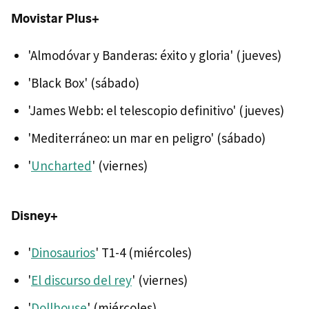
Movistar Plus+
'Almodóvar y Banderas: éxito y gloria' (jueves)
'Black Box' (sábado)
'James Webb: el telescopio definitivo' (jueves)
'Mediterráneo: un mar en peligro' (sábado)
'
Uncharted
' (viernes)
Disney+
'
Dinosaurios
' T1-4 (miércoles)
'
El discurso del rey
' (viernes)
'
Dollhouse
' (miércoles)