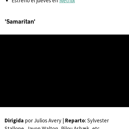
Estreno el jueves en
Netflix
'Samaritan'
Dirigida
por Julios Avery |
Reparto
: Sylvester
Stallone, Javon Walton, Pilou Asbæk, etc