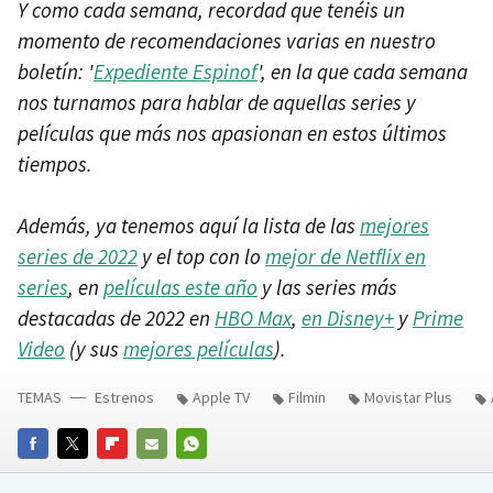
Y como cada semana, recordad que tenéis un
momento de recomendaciones varias en nuestro
boletín: '
Expediente Espinof
', en la que cada semana
nos turnamos para hablar de aquellas series y
películas que más nos apasionan en estos últimos
tiempos.
Además, ya tenemos aquí la lista de las
mejores
series de 2022
y el top con lo
mejor de Netflix en
series
, en
películas este año
y las series más
destacadas de 2022 en
HBO Max
,
en Disney+
y
Prime
Video
(y sus
mejores películas
).
TEMAS
Estrenos
Apple TV
Filmin
Movistar Plus
FACEBOOK
TWITTER
FLIPBOARD
E-
WHATSAPP