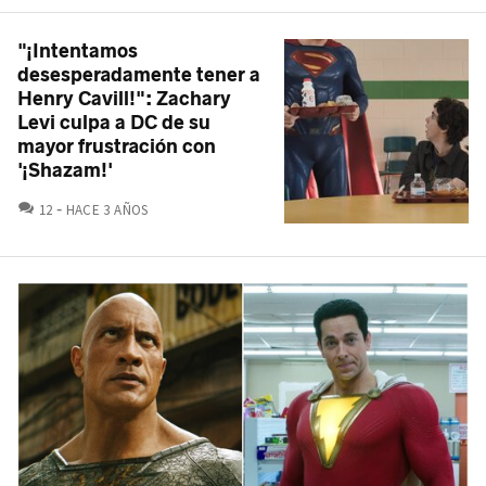
"¡Intentamos
desesperadamente tener a
Henry Cavill!": Zachary
Levi culpa a DC de su
mayor frustración con
'¡Shazam!'
COMENTARIOS
12
HACE 3 AÑOS