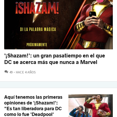
'¡Shazam!': un gran pasatiempo en el que
DC se acerca más que nunca a Marvel
COMENTARIOS
49
HACE 4 AÑOS
Aquí tenemos las primeras
opiniones de '¡Shazam!':
"Es tan liberadora para DC
como lo fue 'Deadpool'