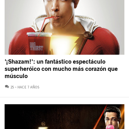
'¡Shazam!': un fantástico espectáculo
superheróico con mucho más corazón que
músculo
COMENTARIOS
25
HACE 7 AÑOS