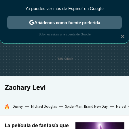
Ya puedes ver más de Espinof en Google
CRÍTICA
ESTRENOS
REALITY
ANIME
RANKINGS CINE
RA
Añádenos como fuente preferida
Solo necesitas una cuenta de Google
×
Zachary Levi
HOY SE HABLA DE
Disney
Michael Douglas
Spider-Man: Brand New Day
Marvel
La película de fantasía que