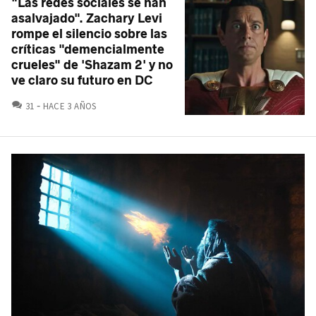
"Las redes sociales se han
asalvajado". Zachary Levi
rompe el silencio sobre las
críticas "demencialmente
crueles" de 'Shazam 2' y no
ve claro su futuro en DC
COMENTARIOS
31
HACE 3 AÑOS