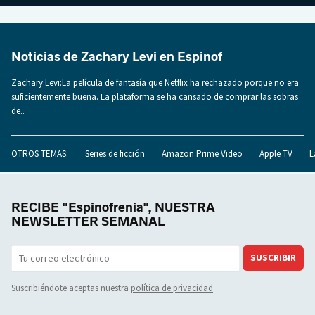
Noticias de Zachary Levi en Espinof
Zachary Levi:La película de fantasía que Netflix ha rechazado porque no era
suficientemente buena. La plataforma se ha cansado de comprar las sobras
de..
OTROS TEMAS:
Series de ficción
Amazon Prime Video
Apple TV
L
RECIBE "Espinofrenia", NUESTRA
NEWSLETTER SEMANAL
SUSCRIBIR
Suscribiéndote aceptas nuestra
política de privacidad