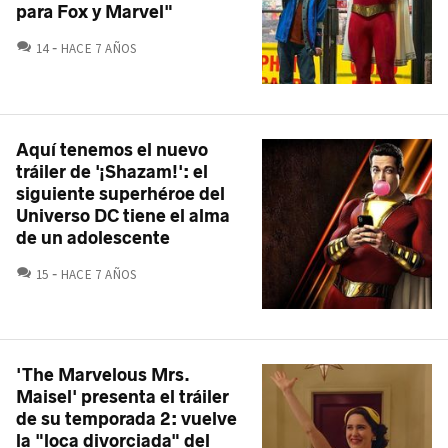
para Fox y Marvel"
COMENTARIOS
14
HACE 7 AÑOS
Aquí tenemos el nuevo
tráiler de '¡Shazam!': el
siguiente superhéroe del
Universo DC tiene el alma
de un adolescente
COMENTARIOS
15
HACE 7 AÑOS
'The Marvelous Mrs.
Maisel' presenta el tráiler
de su temporada 2: vuelve
la "loca divorciada" del