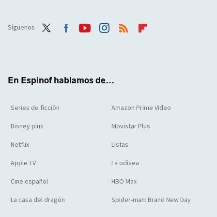
Síguenos
Twit
Face
Yout
Inst
RSS
Flip
ter
boo
ube
agra
boar
k
m
d
En Espinof hablamos de...
Series de ficción
Amazon Prime Video
Disney plus
Movistar Plus
Netflix
Listas
Apple TV
La odisea
Cine español
HBO Max
La casa del dragón
Spider-man: Brand New Day