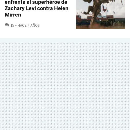
enfrenta al superhéroe de
Zachary Levi contra Helen
Mirren
COMENTARIOS
15
HACE 4 AÑOS