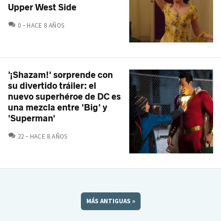
Upper West Side
COMENTARIOS
0
HACE 8 AÑOS
'¡Shazam!' sorprende con
su divertido tráiler: el
nuevo superhéroe de DC es
una mezcla entre 'Big' y
'Superman'
COMENTARIOS
22
HACE 8 AÑOS
MÁS ANTIGUAS
»