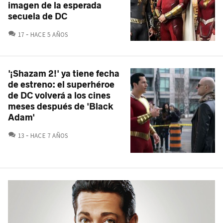
imagen de la esperada
secuela de DC
COMENTARIOS
17
HACE 5 AÑOS
'¡Shazam 2!' ya tiene fecha
de estreno: el superhéroe
de DC volverá a los cines
meses después de 'Black
Adam'
COMENTARIOS
13
HACE 7 AÑOS