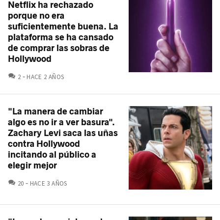
Netflix ha rechazado
porque no era
suficientemente buena. La
plataforma se ha cansado
de comprar las sobras de
Hollywood
COMENTARIOS
2
HACE 2 AÑOS
"La manera de cambiar
algo es no ir a ver basura".
Zachary Levi saca las uñas
contra Hollywood
incitando al público a
elegir mejor
COMENTARIOS
20
HACE 3 AÑOS