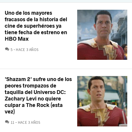
Uno de los mayores
fracasos de la historia del
cine de superhéroes ya
tiene fecha de estreno en
HBO Max
COMENTARIOS
5
HACE 3 AÑOS
'Shazam 2' sufre uno de los
peores trompazos de
taquilla del Universo DC:
Zachary Levi no quiere
culpar a The Rock (esta
vez)
COMENTARIOS
11
HACE 3 AÑOS