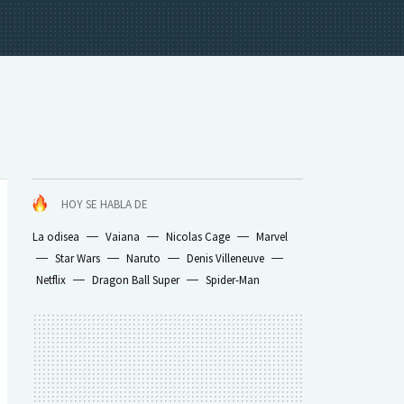
HOY SE HABLA DE
La odisea
Vaiana
Nicolas Cage
Marvel
Star Wars
Naruto
Denis Villeneuve
Netflix
Dragon Ball Super
Spider-Man