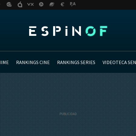
NIME
RANKINGS CINE
RANKINGS SERIES
VIDEOTECA SE