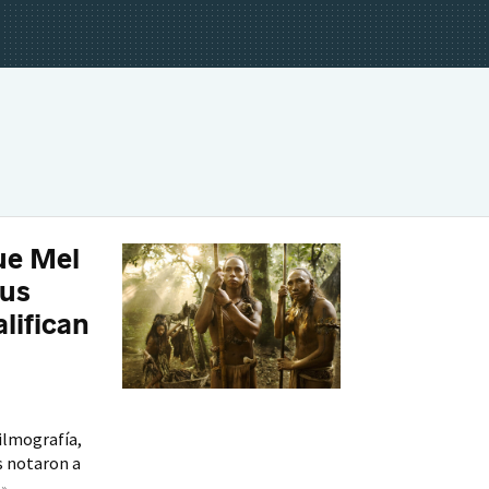
que Mel
sus
alifican
filmografía,
s notaron a
 »