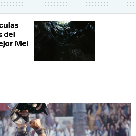
ículas
s del
mejor Mel