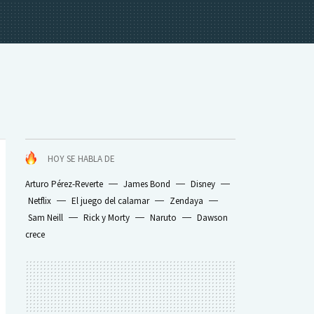
HOY SE HABLA DE
Arturo Pérez-Reverte
James Bond
Disney
Netflix
El juego del calamar
Zendaya
Sam Neill
Rick y Morty
Naruto
Dawson
crece