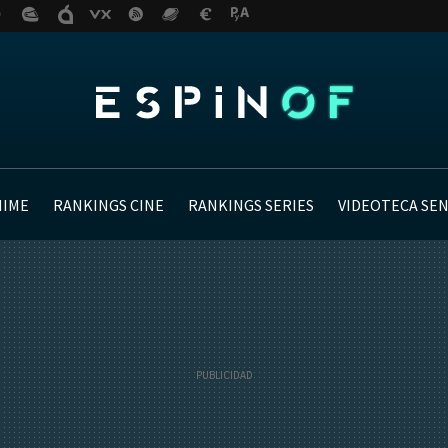
NIME
RANKINGS CINE
RANKINGS SERIES
VIDEOTECA SE