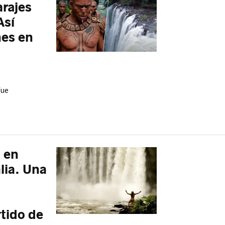
arajes
Así
nes en
fue
 en
lia. Una
rtido de