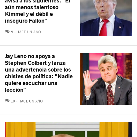
avisa a los siguientes: "El
aún menos talentoso
Kimmel y el débil e
inseguro Fallon"
COMENTARIOS
9
HACE UN AÑO
Jay Leno no apoya a
Stephen Colbert y lanza
una advertencia sobre los
chistes de política: "Nadie
quiere escuchar una
lección"
COMENTARIOS
10
HACE UN AÑO