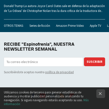
Donald Trump:La autora Joyce Carol Oates sale en defensa de la adaptación
de 'La Odisea' de Christopher Nolan tras la dura crítica de la traductora de..
OTROS TEMAS:
Series de ficción
Amazon Prime Video
Apple TV
L
RECIBE "Espinofrenia", NUESTRA
NEWSLETTER SEMANAL
SUSCRIBIR
Suscribiéndote aceptas nuestra
política de privacidad
Utilizamos cookies de terceros para generar estadísticas de
Síguenos
audiencia y mostrar publicidad personalizada analizando tu
navegación. Si sigues navegando estarás aceptando su uso.
Más
Twit
Face
Yout
Inst
RSS
Flip
información