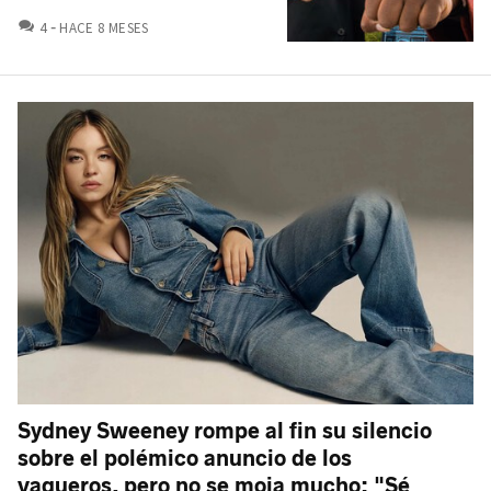
COMENTARIOS
4
HACE 8 MESES
Sydney Sweeney rompe al fin su silencio
sobre el polémico anuncio de los
vaqueros, pero no se moja mucho: "Sé