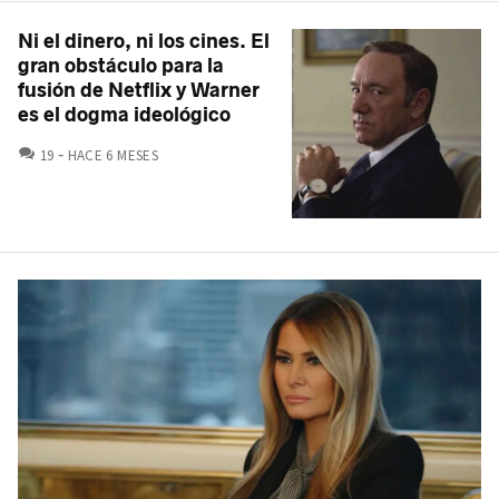
Ni el dinero, ni los cines. El
gran obstáculo para la
fusión de Netflix y Warner
es el dogma ideológico
COMENTARIOS
19
HACE 6 MESES