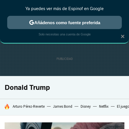
Ya puedes ver más de Espinof en Google
MENÚ
NUEVO
Añádenos como fuente preferida
CRÍTICA
ESTRENOS
REALITY
ANIME
RANKINGS CINE
RA
Solo necesitas una cuenta de Google
×
Donald Trump
HOY SE HABLA DE
Arturo Pérez-Reverte
James Bond
Disney
Netflix
El jueg