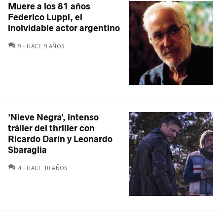
Muere a los 81 años
Federico Luppi, el
inolvidable actor argentino
COMENTARIOS
9
HACE 9 AÑOS
'Nieve Negra', intenso
tráiler del thriller con
Ricardo Darín y Leonardo
Sbaraglia
COMENTARIOS
4
HACE 10 AÑOS