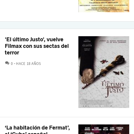
'El último Justo', vuelve
Filmax con sus sectas del
terror
COMENTARIOS
0
HACE 18 AÑOS
‘La habitación de Fermat’,