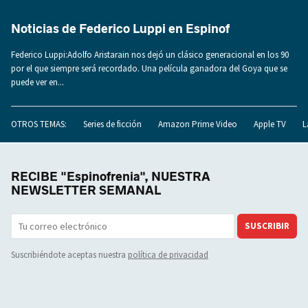
Noticias de Federico Luppi en Espinof
Federico Luppi:Adolfo Aristarain nos dejó un clásico generacional en los 90
por el que siempre será recordado. Una película ganadora del Goya que se
puede ver en...
OTROS TEMAS:
Series de ficción
Amazon Prime Video
Apple TV
L
RECIBE "Espinofrenia", NUESTRA
NEWSLETTER SEMANAL
SUSCRIBIR
Suscribiéndote aceptas nuestra
política de privacidad