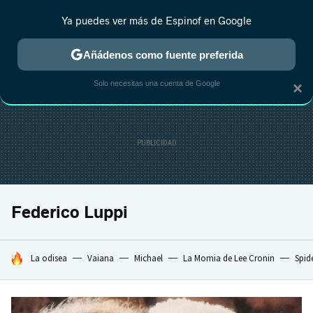
Ya puedes ver más de Espinof en Google
CRÍTICA
ESTRENOS
REALITY
ANIME
RANKINGS CINE
RA
Añádenos como fuente preferida
Solo necesitas una cuenta de Google
×
Federico Luppi
HOY SE HABLA DE
La odisea
Vaiana
Michael
La Momia de Lee Cronin
Spid