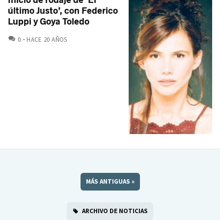
Inicio de rodaje de ‘El
último Justo’, con Federico
Luppi y Goya Toledo
COMENTARIOS
0
HACE 20 AÑOS
MÁS ANTIGUAS
»
ARCHIVO DE NOTICIAS