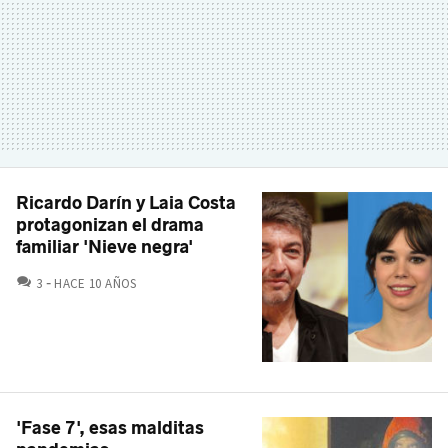
Ricardo Darín y Laia Costa
protagonizan el drama
familiar 'Nieve negra'
COMENTARIOS
3
HACE 10 AÑOS
'Fase 7', esas malditas