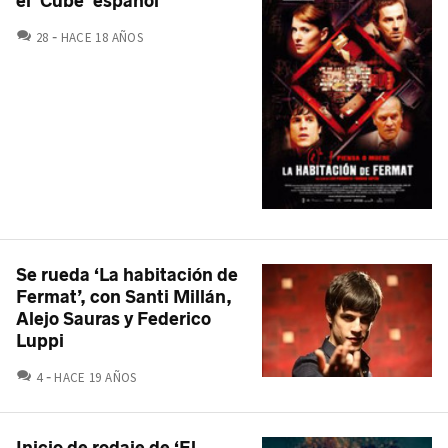
el ‘Cube’ español
COMENTARIOS
28
HACE 18 AÑOS
Se rueda ‘La habitación de
Fermat’, con Santi Millán,
Alejo Sauras y Federico
Luppi
COMENTARIOS
4
HACE 19 AÑOS