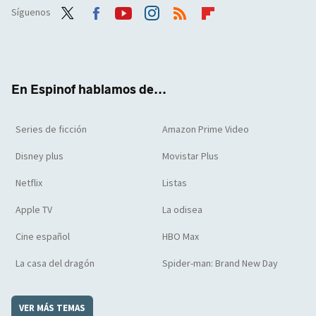
Síguenos
Twit
Face
Yout
Inst
RSS
Flip
ter
boo
ube
agra
boar
k
m
d
En Espinof hablamos de...
Series de ficción
Amazon Prime Video
Disney plus
Movistar Plus
Netflix
Listas
Apple TV
La odisea
Cine español
HBO Max
La casa del dragón
Spider-man: Brand New Day
VER MÁS TEMAS