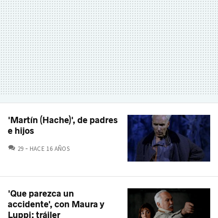
'Martín (Hache)', de padres
e hijos
COMENTARIOS
29
HACE 16 AÑOS
'Que parezca un
accidente', con Maura y
Luppi: tráiler