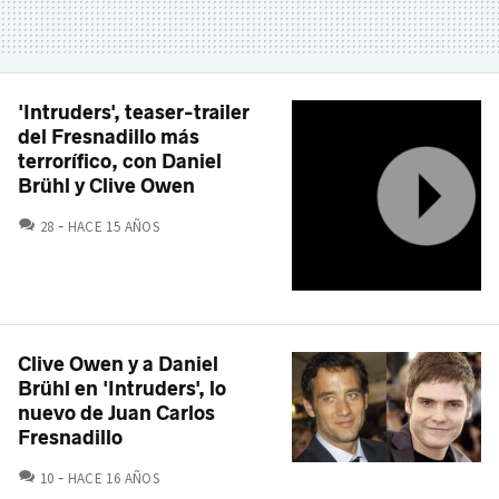
'Intruders', teaser-trailer
del Fresnadillo más
terrorífico, con Daniel
Brühl y Clive Owen
COMENTARIOS
28
HACE 15 AÑOS
Clive Owen y a Daniel
Brühl en 'Intruders', lo
nuevo de Juan Carlos
Fresnadillo
COMENTARIOS
10
HACE 16 AÑOS