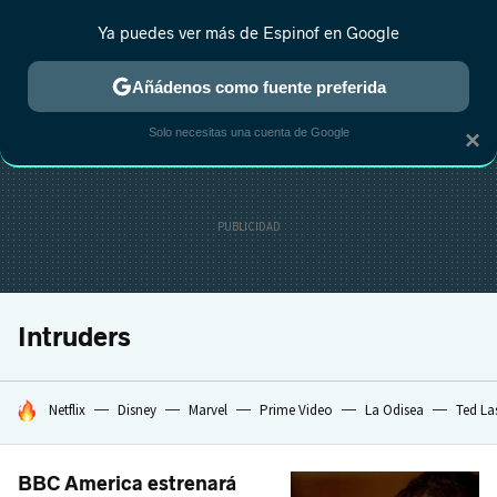
Ya puedes ver más de Espinof en Google
CRÍTICA
ESTRENOS
REALITY
ANIME
RANKINGS CINE
RA
Añádenos como fuente preferida
Solo necesitas una cuenta de Google
×
Intruders
HOY SE HABLA DE
Netflix
Disney
Marvel
Prime Video
La Odisea
Ted La
BBC America estrenará