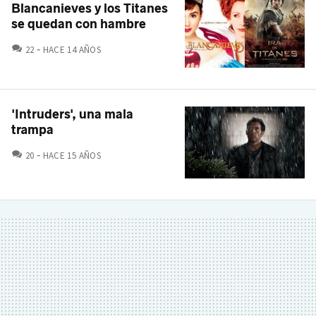
Blancanieves y los Titanes
se quedan con hambre
COMENTARIOS
22
HACE 14 AÑOS
'Intruders', una mala
trampa
COMENTARIOS
20
HACE 15 AÑOS