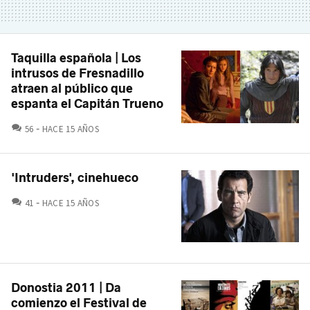
Taquilla española | Los
intrusos de Fresnadillo
atraen al público que
espanta el Capitán Trueno
COMENTARIOS
56
HACE 15 AÑOS
'Intruders', cinehueco
COMENTARIOS
41
HACE 15 AÑOS
Donostia 2011 | Da
comienzo el Festival de