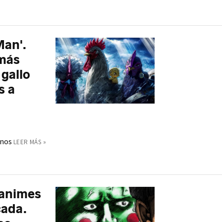
Man'.
 más
 gallo
s a
anos
LEER MÁS »
 animes
cada.