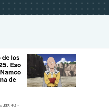
 de los
25. Eso
i Namco
na de
as
LEER MÁS »