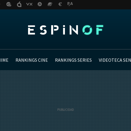
NIME
RANKINGS CINE
RANKINGS SERIES
VIDEOTECA SE