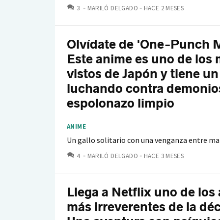
COMENTARIOS
3
MARILÓ DELGADO
HACE 2 MESES
Olvídate de 'One-Punch 
Este anime es uno de los
vistos de Japón y tiene un
luchando contra demonio
espolonazo limpio
ANIME
Un gallo solitario con una venganza entre m
COMENTARIOS
4
MARILÓ DELGADO
HACE 3 MESES
Llega a Netflix uno de los
más irreverentes de la dé