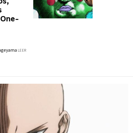
os,
s
 'One-
Kageyama
LEER