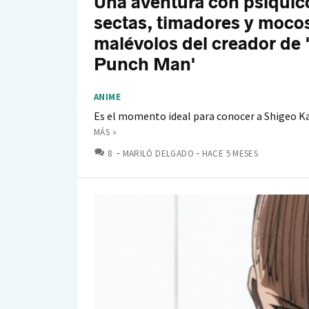
Una aventura con psíquic
sectas, timadores y moco
malévolos del creador de
Punch Man'
ANIME
Es el momento ideal para conocer a Shigeo 
MÁS »
COMENTARIOS
8
MARILÓ DELGADO
HACE 5 MESES