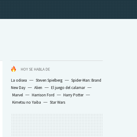
HOY SE HABLA DE
La odisea
Steven Spielberg
Spider-Man: Brand
New Day
Alien
El juego del calamar
Marvel
Harrison Ford
Harry Potter
Kimetsu no Yaiba
Star Wars