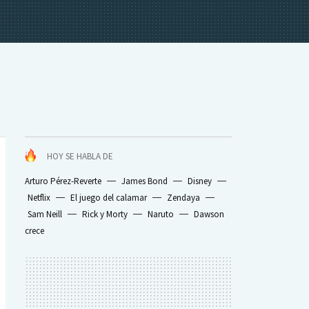
HOY SE HABLA DE
Arturo Pérez-Reverte
James Bond
Disney
Netflix
El juego del calamar
Zendaya
Sam Neill
Rick y Morty
Naruto
Dawson
crece