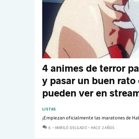
4 animes de terror p
y pasar un buen rato 
pueden ver en strea
LISTAS
¡Empiezan oficialmente las maratones de Ha
COMENTARIOS
6
MARILÓ DELGADO
HACE 2 AÑOS