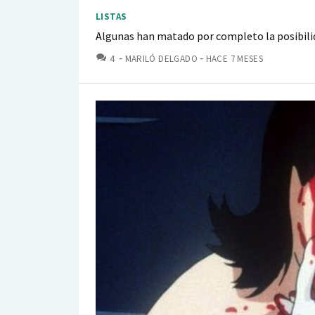
LISTAS
Algunas han matado por completo la posibili
COMENTARIOS
4
MARILÓ DELGADO
HACE 7 MESES