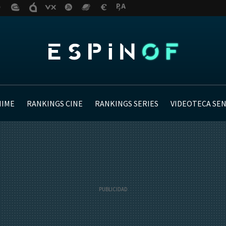
NIME
RANKINGS CINE
RANKINGS SERIES
VIDEOTECA SE