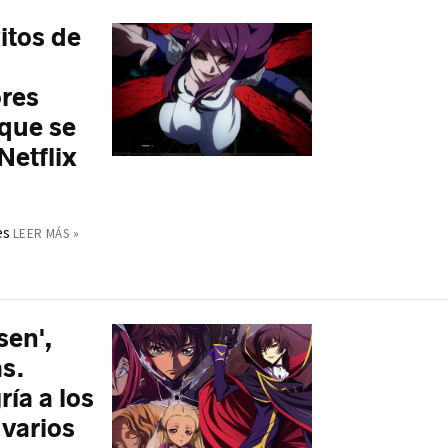
itos de
ores
 que se
Netflix
es
LEER MÁS »
sen',
s.
ría a los
 varios