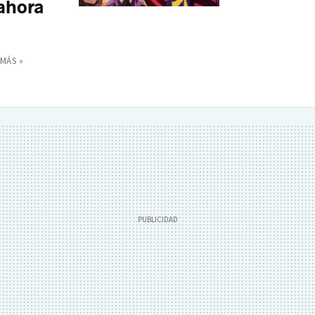
ahora
MÁS »