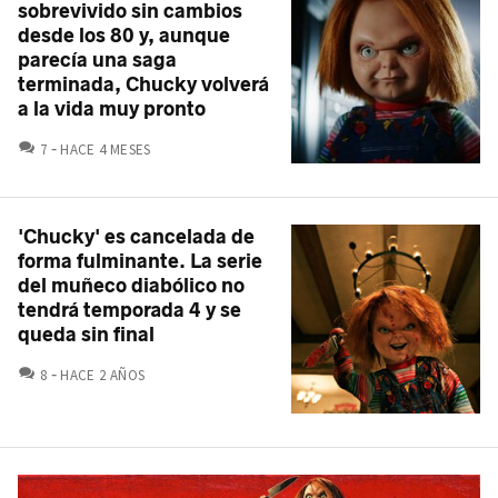
sobrevivido sin cambios
desde los 80 y, aunque
parecía una saga
terminada, Chucky volverá
a la vida muy pronto
COMENTARIOS
7
HACE 4 MESES
'Chucky' es cancelada de
forma fulminante. La serie
del muñeco diabólico no
tendrá temporada 4 y se
queda sin final
COMENTARIOS
8
HACE 2 AÑOS