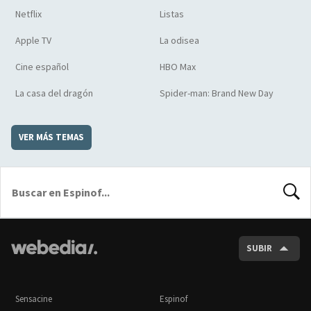
Netflix
Listas
Apple TV
La odisea
Cine español
HBO Max
La casa del dragón
Spider-man: Brand New Day
VER MÁS TEMAS
BUSCA
SUBIR
Sensacine
Espinof