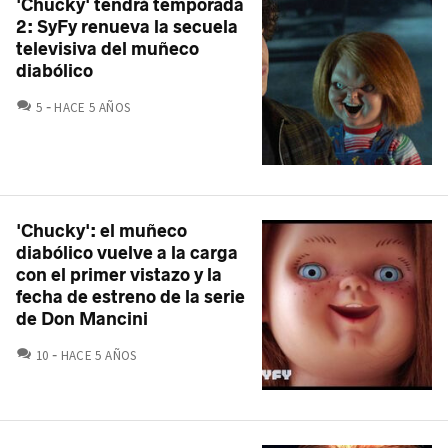
'Chucky' tendrá temporada
2: SyFy renueva la secuela
televisiva del muñeco
diabólico
COMENTARIOS
5
HACE 5 AÑOS
'Chucky': el muñeco
diabólico vuelve a la carga
con el primer vistazo y la
fecha de estreno de la serie
de Don Mancini
COMENTARIOS
10
HACE 5 AÑOS