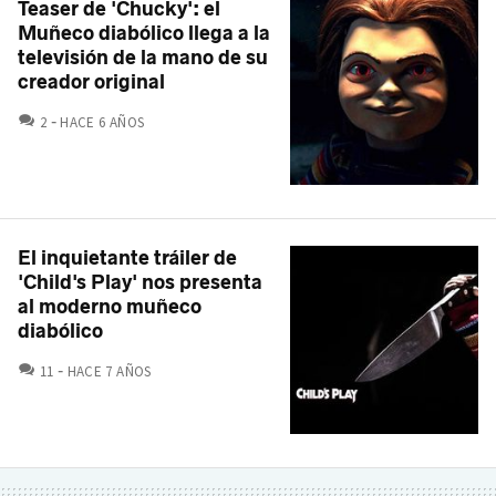
Teaser de 'Chucky': el
Muñeco diabólico llega a la
televisión de la mano de su
creador original
COMENTARIOS
2
HACE 6 AÑOS
El inquietante tráiler de
'Child's Play' nos presenta
al moderno muñeco
diabólico
COMENTARIOS
11
HACE 7 AÑOS