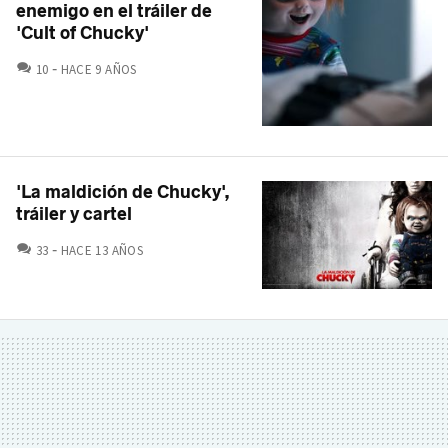
enemigo en el tráiler de
'Cult of Chucky'
COMENTARIOS
10
HACE 9 AÑOS
'La maldición de Chucky',
tráiler y cartel
COMENTARIOS
33
HACE 13 AÑOS