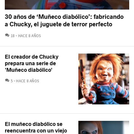
30 años de ‘Muñeco diabólico’: fabricando
a Chucky, el juguete de terror perfecto
COMENTARIOS
18
HACE 8 AÑOS
El creador de Chucky
prepara una serie de
'Muñeco diabólico'
COMENTARIOS
5
HACE 8 AÑOS
El muñeco diabólico se
reencuentra con un viejo