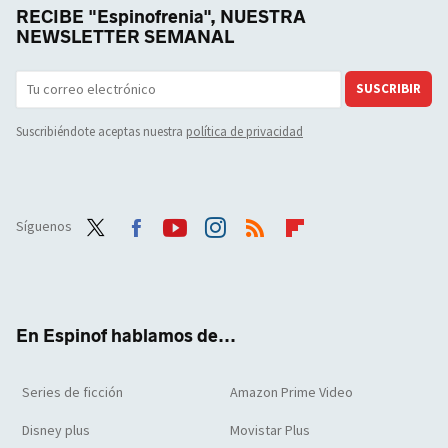
RECIBE "Espinofrenia", NUESTRA
NEWSLETTER SEMANAL
SUSCRIBIR
Suscribiéndote aceptas nuestra
política de privacidad
Síguenos
Twit
Face
Yout
Inst
RSS
Flip
ter
boo
ube
agra
boar
k
m
d
En Espinof hablamos de...
Series de ficción
Amazon Prime Video
Disney plus
Movistar Plus