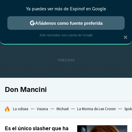
Ya puedes ver más de Espinof en Google
CRÍTICA
ESTRENOS
REALITY
ANIME
RANKINGS CINE
RA
Añádenos como fuente preferida
Solo necesitas una cuenta de Google
×
Don Mancini
HOY SE HABLA DE
La odisea
Vaiana
Michael
La Momia de Lee Cronin
Spid
Es el único slasher que ha