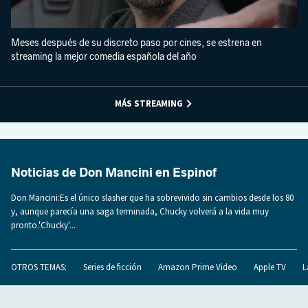
Meses después de su discreto paso por cines, se estrena en
streaming la mejor comedia española del año
MÁS STREAMING
Noticias de Don Mancini en Espinof
Don Mancini:Es el único slasher que ha sobrevivido sin cambios desde los 80
y, aunque parecía una saga terminada, Chucky volverá a la vida muy
pronto.'Chucky'...
OTROS TEMAS:
Series de ficción
Amazon Prime Video
Apple TV
L