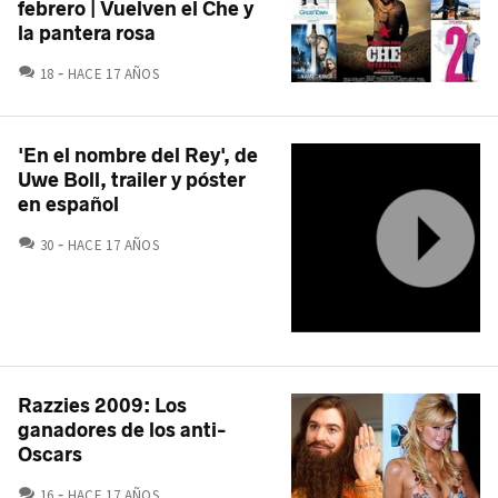
febrero | Vuelven el Che y
la pantera rosa
COMENTARIOS
18
HACE 17 AÑOS
'En el nombre del Rey', de
Uwe Boll, trailer y póster
en español
COMENTARIOS
30
HACE 17 AÑOS
Razzies 2009: Los
ganadores de los anti-
Oscars
COMENTARIOS
16
HACE 17 AÑOS