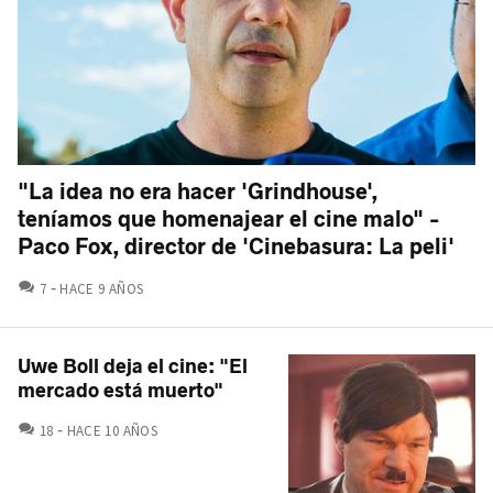
"La idea no era hacer 'Grindhouse',
teníamos que homenajear el cine malo" -
Paco Fox, director de 'Cinebasura: La peli'
COMENTARIOS
7
HACE 9 AÑOS
Uwe Boll deja el cine: "El
mercado está muerto"
COMENTARIOS
18
HACE 10 AÑOS