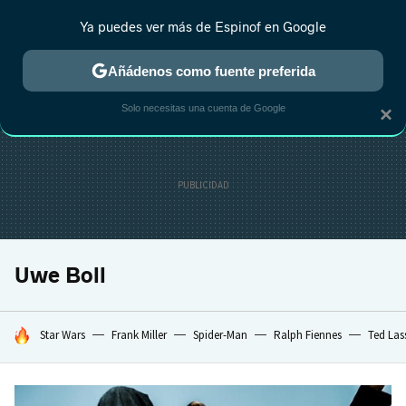
Ya puedes ver más de Espinof en Google
CRÍTICA
ESTRENOS
REALITY
ANIME
RANKINGS CINE
RA
Añádenos como fuente preferida
Solo necesitas una cuenta de Google
×
Uwe Boll
HOY SE HABLA DE
Star Wars
Frank Miller
Spider-Man
Ralph Fiennes
Ted Las