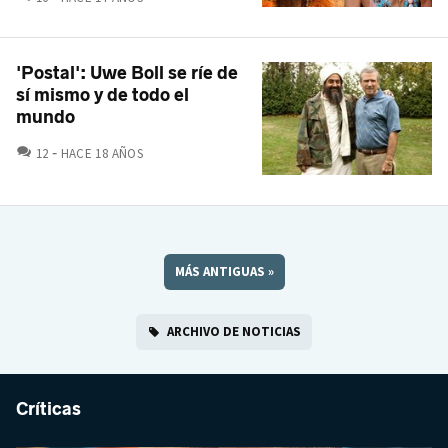
'Postal': Uwe Boll se ríe de
sí mismo y de todo el
mundo
COMENTARIOS
12
HACE 18 AÑOS
MÁS ANTIGUAS
»
ARCHIVO DE NOTICIAS
Críticas