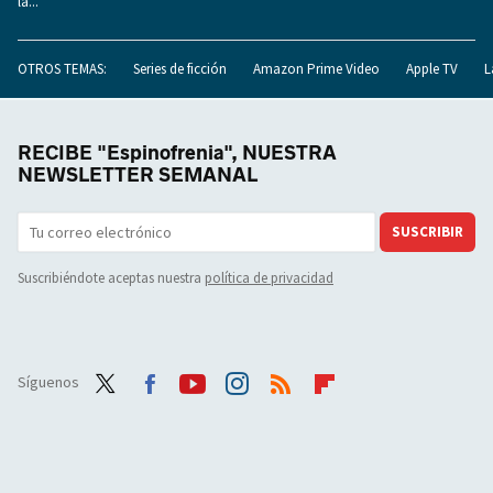
la...
OTROS TEMAS:
Series de ficción
Amazon Prime Video
Apple TV
L
RECIBE "Espinofrenia", NUESTRA
NEWSLETTER SEMANAL
SUSCRIBIR
Suscribiéndote aceptas nuestra
política de privacidad
Síguenos
Twit
Face
Yout
Inst
RSS
Flip
ter
boo
ube
agra
boar
k
m
d