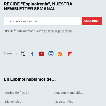
RECIBE "Espinofrenia", NUESTRA
NEWSLETTER SEMANAL
SUSCRIBIR
Suscribiéndote aceptas nuestra
política de privacidad
Síguenos
Twit
Face
Yout
Inst
RSS
Flip
ter
boo
ube
agra
boar
k
m
d
En Espinof hablamos de...
Series de ficción
Amazon Prime Video
Disney plus
Movistar Plus