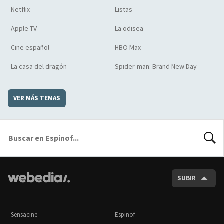
Netflix
Listas
Apple TV
La odisea
Cine español
HBO Max
La casa del dragón
Spider-man: Brand New Day
VER MÁS TEMAS
BUSCA
SUBIR
Sensacine
Espinof