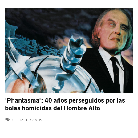
'Phantasma': 40 años perseguidos por las
bolas homicidas del Hombre Alto
COMENTARIOS
21
HACE 7 AÑOS