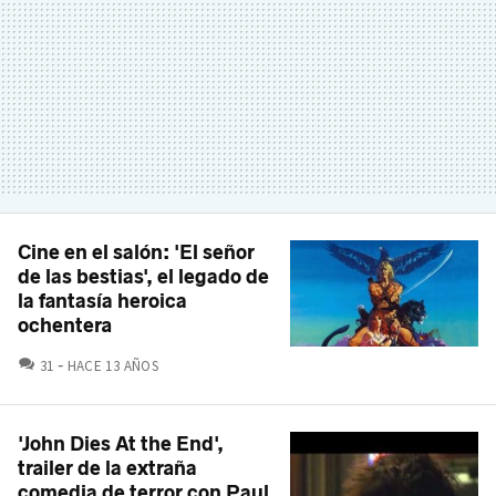
Cine en el salón: 'El señor
de las bestias', el legado de
la fantasía heroica
ochentera
COMENTARIOS
31
HACE 13 AÑOS
'John Dies At the End',
trailer de la extraña
comedia de terror con Paul