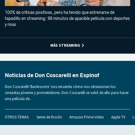
100% de críticas positivas, pero ha tenido que estrenarse de
tapadillo en streaming: 98 minutos de apacible película con deportes
y risas
MÁS STREAMING
Noticias de Don Coscarelli en Espinof
Don Coscarelli:'Backrooms' nos recuerda cómo nos obsesionan los
cineastas jóvenes y prometedores. Don Coscarelli se valió de ello para hacer
una película de..
OTROS TEMAS:
Series de ficción
Amazon Prime Video
Apple TV
L