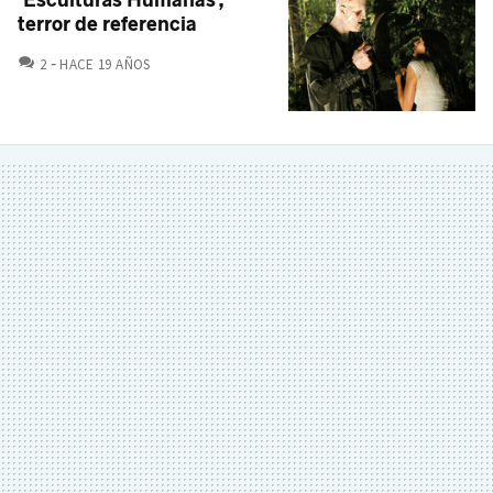
'Esculturas Humanas',
terror de referencia
COMENTARIOS
2
HACE 19 AÑOS