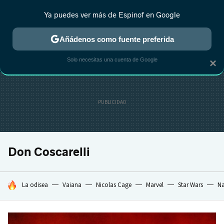
Ya puedes ver más de Espinof en Google
CRÍTICA
ESTRENOS
REALITY
ANIME
RANKINGS CINE
RA
Añádenos como fuente preferida
Solo necesitas una cuenta de Google
×
Don Coscarelli
HOY SE HABLA DE
La odisea
Vaiana
Nicolas Cage
Marvel
Star Wars
Na