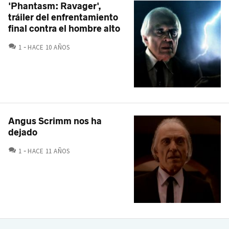
'Phantasm: Ravager',
tráiler del enfrentamiento
final contra el hombre alto
COMENTARIOS
1
HACE 10 AÑOS
Angus Scrimm nos ha
dejado
COMENTARIOS
1
HACE 11 AÑOS