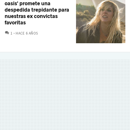
oasis' promete una
despedida trepidante para
nuestras ex convictas
favoritas
COMENTARIOS
1
HACE 6 AÑOS