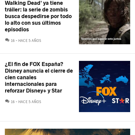
Walking Dead' ya tiene
tráiler: la serie de zombis
busca despedirse por todo
lo alto con sus últimos
episodios
COMENTARIOS
16
HACE 5 AÑOS
¿El fin de FOX España?
Disney anuncia el cierre de
cien canales
internacionales para
reforzar Disney+ y Star
COMENTARIOS
16
HACE 5 AÑOS