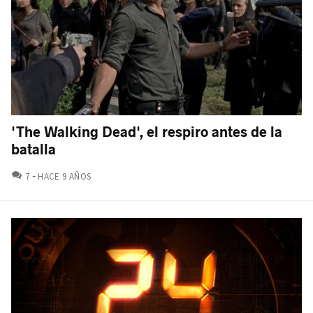
'The Walking Dead', el respiro antes de la
batalla
COMENTARIOS
7
HACE 9 AÑOS