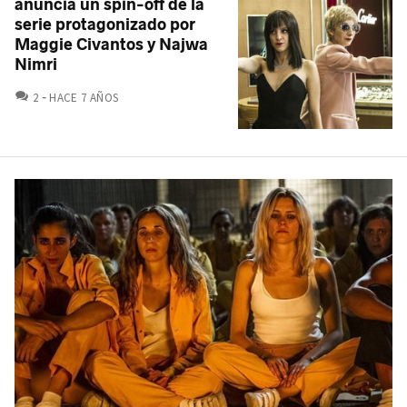
anuncia un spin-off de la
serie protagonizado por
Maggie Civantos y Najwa
Nimri
COMENTARIOS
2
HACE 7 AÑOS