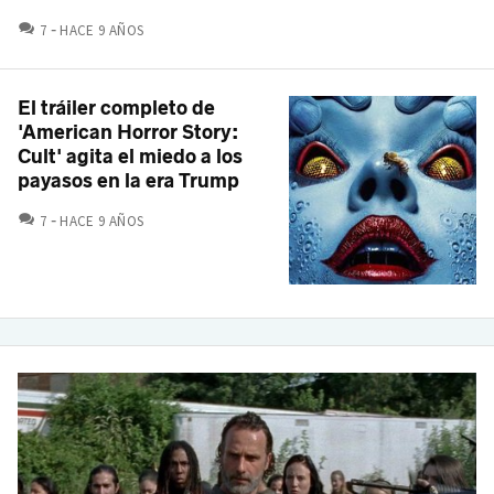
COMENTARIOS
7
HACE 9 AÑOS
El tráiler completo de
'American Horror Story:
Cult' agita el miedo a los
payasos en la era Trump
COMENTARIOS
7
HACE 9 AÑOS