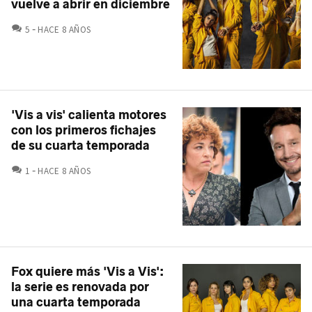
vuelve a abrir en diciembre
COMENTARIOS
5
HACE 8 AÑOS
'Vis a vis' calienta motores
con los primeros fichajes
de su cuarta temporada
COMENTARIOS
1
HACE 8 AÑOS
Fox quiere más 'Vis a Vis':
la serie es renovada por
una cuarta temporada