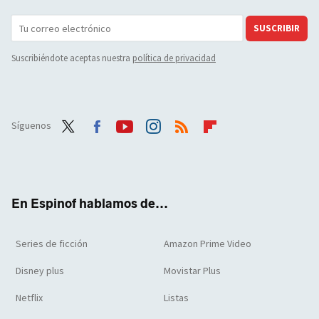
SUSCRIBIR
Suscribiéndote aceptas nuestra
política de privacidad
Síguenos
Twit
Face
Yout
Inst
RSS
Flip
ter
boo
ube
agra
boar
k
m
d
En Espinof hablamos de...
Series de ficción
Amazon Prime Video
Disney plus
Movistar Plus
Netflix
Listas