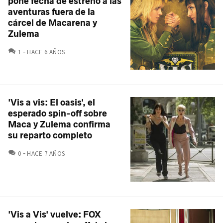
pone fecha de estreno a las
aventuras fuera de la
cárcel de Macarena y
Zulema
COMENTARIOS
1
HACE 6 AÑOS
'Vis a vis: El oasis', el
esperado spin-off sobre
Maca y Zulema confirma
su reparto completo
COMENTARIOS
0
HACE 7 AÑOS
'Vis a Vis' vuelve: FOX