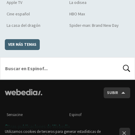
Apple TV
La odisea
Cine español
HBO Max
La casa del dragón
Spider-man: Brand New Day
VER MÁS TEMAS
BUSCA
SUBIR
Sensacine
Espinof
Otras publicaciones de Webedia
Utilizamos cookies de terceros para generar estadísticas de