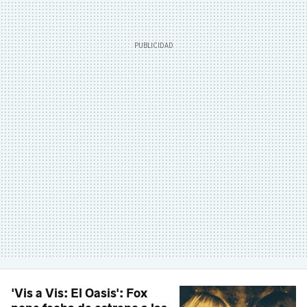
'Vis a Vis: El Oasis': Fox