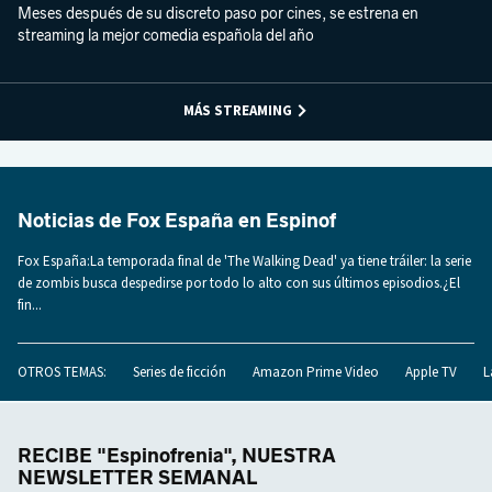
Meses después de su discreto paso por cines, se estrena en
streaming la mejor comedia española del año
MÁS STREAMING
Noticias de Fox España en Espinof
Fox España:La temporada final de 'The Walking Dead' ya tiene tráiler: la serie
de zombis busca despedirse por todo lo alto con sus últimos episodios.¿El
fin...
OTROS TEMAS:
Series de ficción
Amazon Prime Video
Apple TV
L
RECIBE "Espinofrenia", NUESTRA
NEWSLETTER SEMANAL