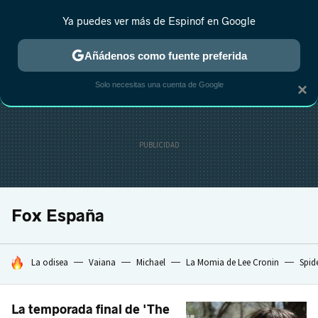
Ya puedes ver más de Espinof en Google
CRÍTICA
ESTRENOS
REALITY
ANIME
RANKINGS CINE
RA
Añádenos como fuente preferida
Solo necesitas una cuenta de Google
×
Fox España
HOY SE HABLA DE
La odisea
Vaiana
Michael
La Momia de Lee Cronin
Spid
La temporada final de 'The