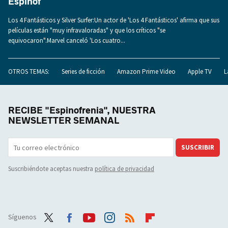
Espinof
Los 4 Fantásticos y Silver Surfer:Un actor de 'Los 4 Fantásticos' afirma que sus
películas están "muy infravaloradas" y que los críticos "se
equivocaron".Marvel canceló 'Los cuatro...
OTROS TEMAS:
Series de ficción
Amazon Prime Video
Apple TV
L
RECIBE "Espinofrenia", NUESTRA
NEWSLETTER SEMANAL
SUSCRIBIR
Suscribiéndote aceptas nuestra
política de privacidad
Síguenos