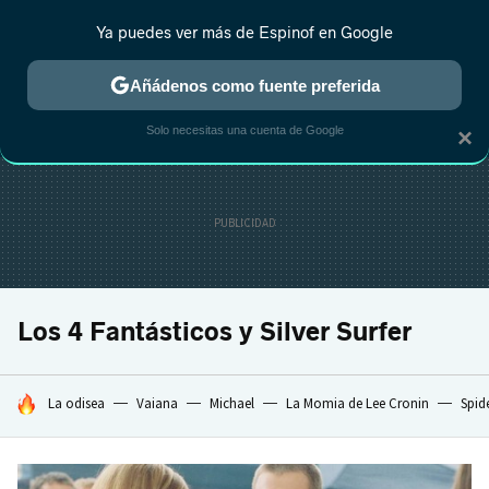
Ya puedes ver más de Espinof en Google
CRÍTICA
ESTRENOS
REALITY
ANIME
RANKINGS CINE
RA
Añádenos como fuente preferida
Solo necesitas una cuenta de Google
×
Los 4 Fantásticos y Silver Surfer
HOY SE HABLA DE
La odisea
Vaiana
Michael
La Momia de Lee Cronin
Spid