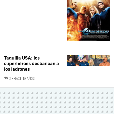
Taquilla USA: los
superhéroes desbancan a
los ladrones
COMENTARIOS
3
HACE 19 AÑOS