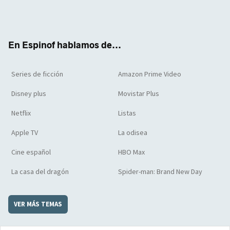
Twit
Face
Yout
Inst
RSS
Flip
ter
boo
ube
agra
boar
k
m
d
En Espinof hablamos de...
Series de ficción
Amazon Prime Video
Disney plus
Movistar Plus
Netflix
Listas
Apple TV
La odisea
Cine español
HBO Max
La casa del dragón
Spider-man: Brand New Day
VER MÁS TEMAS