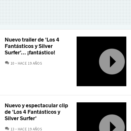
Nuevo trailer de 'Los 4
Fantásticos y Silver
Surfer'... ¡fantástico!
COMENTARIOS
10
HACE 19 AÑOS
Nuevo y espectacular clip
de 'Los 4 Fantásticos y
Silver Surfer'
COMENTARIOS
13
HACE 19 AÑOS