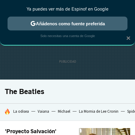
Ya puedes ver más de Espinof en Google
CRÍTICA
ESTRENOS
REALITY
ANIME
RANKINGS CINE
RA
Añádenos como fuente preferida
Solo necesitas una cuenta de Google
×
The Beatles
HOY SE HABLA DE
La odisea
Vaiana
Michael
La Momia de Lee Cronin
Spid
'Proyecto Salvación'