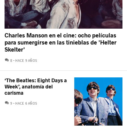
Charles Manson en el cine: ocho películas
para sumergirse en las tinieblas de 'Helter
Skelter'
COMENTARIOS
8
HACE 9 AÑOS
‘The Beatles: Eight Days a
Week’, anatomía del
carisma
COMENTARIOS
9
HACE 6 AÑOS