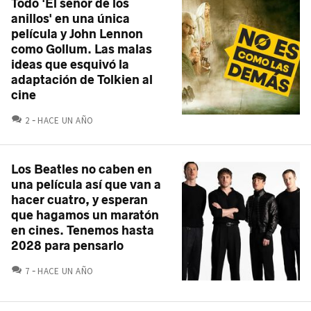
Todo 'El señor de los
anillos' en una única
película y John Lennon
como Gollum. Las malas
ideas que esquivó la
adaptación de Tolkien al
cine
COMENTARIOS
2
HACE UN AÑO
Los Beatles no caben en
una película así que van a
hacer cuatro, y esperan
que hagamos un maratón
en cines. Tenemos hasta
2028 para pensarlo
COMENTARIOS
7
HACE UN AÑO