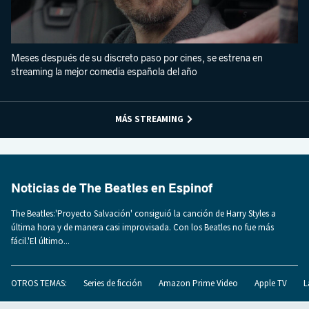
Meses después de su discreto paso por cines, se estrena en
streaming la mejor comedia española del año
MÁS STREAMING
Noticias de The Beatles en Espinof
The Beatles:'Proyecto Salvación' consiguió la canción de Harry Styles a
última hora y de manera casi improvisada. Con los Beatles no fue más
fácil.'El último...
OTROS TEMAS:
Series de ficción
Amazon Prime Video
Apple TV
L