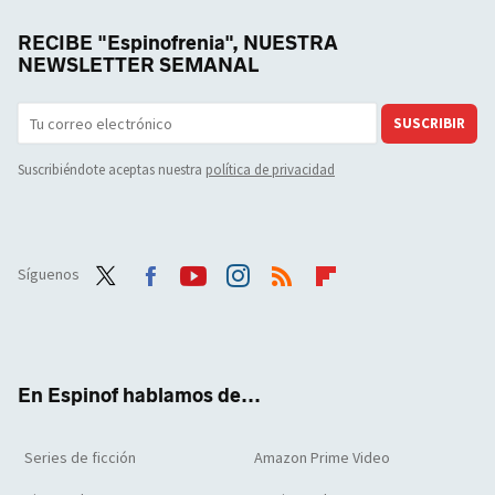
RECIBE "Espinofrenia", NUESTRA
NEWSLETTER SEMANAL
SUSCRIBIR
Suscribiéndote aceptas nuestra
política de privacidad
Síguenos
Twit
Face
Yout
Inst
RSS
Flip
ter
boo
ube
agra
boar
k
m
d
En Espinof hablamos de...
Series de ficción
Amazon Prime Video