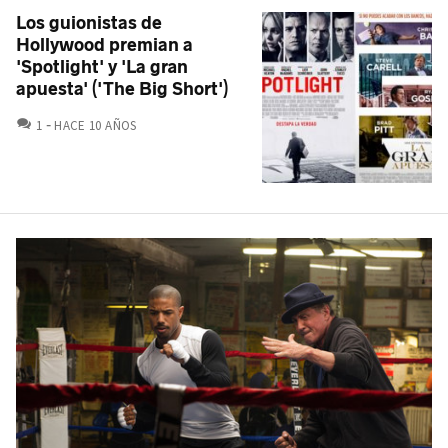
Los guionistas de
Hollywood premian a
'Spotlight' y 'La gran
apuesta' ('The Big Short')
COMENTARIOS
1
HACE 10 AÑOS