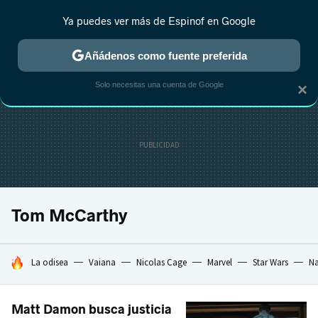
Ya puedes ver más de Espinof en Google
CRÍTICA
ESTRENOS
REALITY
ANIME
RANKINGS CINE
RA
Añádenos como fuente preferida
Solo necesitas una cuenta de Google
×
Tom McCarthy
HOY SE HABLA DE
La odisea
Vaiana
Nicolas Cage
Marvel
Star Wars
Na
Matt Damon busca justicia