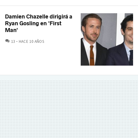
Damien Chazelle dirigirá a
Ryan Gosling en 'First
Man'
COMENTARIOS
13
HACE 10 AÑOS