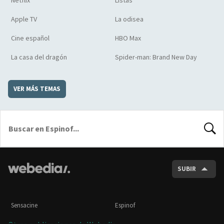
Apple TV
La odisea
Cine español
HBO Max
La casa del dragón
Spider-man: Brand New Day
VER MÁS TEMAS
BUSCA
SUBIR
Sensacine
Espinof