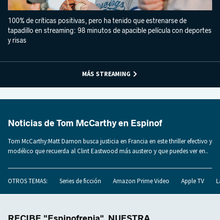
100% de críticas positivas, pero ha tenido que estrenarse de
tapadillo en streaming: 98 minutos de apacible película con deportes
y risas
MÁS STREAMING
Noticias de Tom McCarthy en Espinof
Tom McCarthy:Matt Damon busca justicia en Francia en este thriller efectivo y
modélico que recuerda al Clint Eastwood más austero y que puedes ver en..
OTROS TEMAS:
Series de ficción
Amazon Prime Video
Apple TV
L
RECIBE "Espinofrenia", NUESTRA