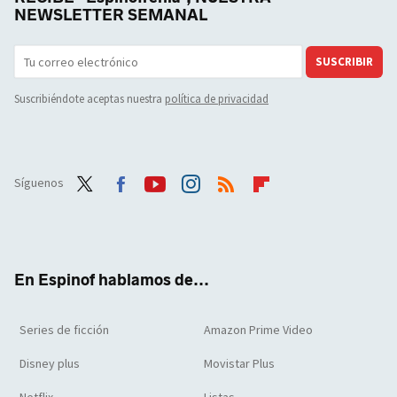
NEWSLETTER SEMANAL
SUSCRIBIR
Suscribiéndote aceptas nuestra
política de privacidad
Síguenos
Twit
Face
Yout
Inst
RSS
Flip
ter
boo
ube
agra
boar
k
m
d
En Espinof hablamos de...
Series de ficción
Amazon Prime Video
Disney plus
Movistar Plus
Netflix
Listas