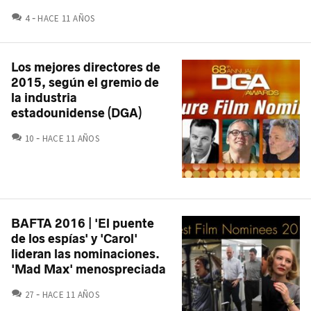
COMENTARIOS
4
HACE 11 AÑOS
Los mejores directores de
2015, según el gremio de
la industria
estadounidense (DGA)
COMENTARIOS
10
HACE 11 AÑOS
BAFTA 2016 | 'El puente
de los espías' y 'Carol'
lideran las nominaciones.
'Mad Max' menospreciada
COMENTARIOS
27
HACE 11 AÑOS