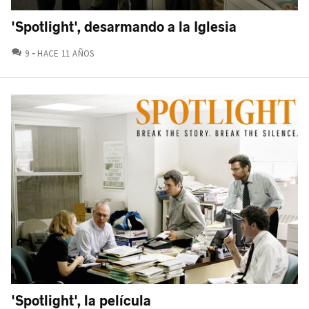
'Spotlight', desarmando a la Iglesia
COMENTARIOS
9
HACE 11 AÑOS
'Spotlight', la película