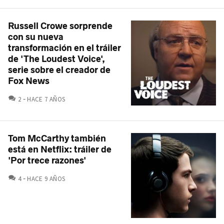
Russell Crowe sorprende
con su nueva
transformación en el tráiler
de 'The Loudest Voice',
serie sobre el creador de
Fox News
COMENTARIOS
2
HACE 7 AÑOS
Tom McCarthy también
está en Netflix: tráiler de
'Por trece razones'
COMENTARIOS
4
HACE 9 AÑOS