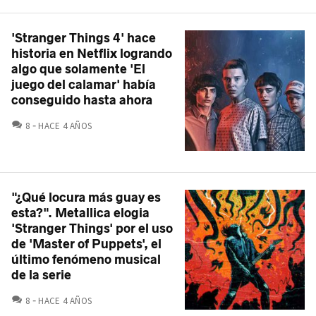
'Stranger Things 4' hace
historia en Netflix logrando
algo que solamente 'El
juego del calamar' había
conseguido hasta ahora
COMENTARIOS
8
HACE 4 AÑOS
"¿Qué locura más guay es
esta?". Metallica elogia
'Stranger Things' por el uso
de 'Master of Puppets', el
último fenómeno musical
de la serie
COMENTARIOS
8
HACE 4 AÑOS