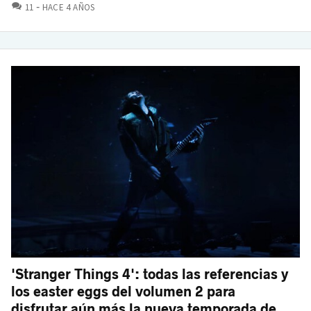
COMENTARIOS
11
HACE 4 AÑOS
'Stranger Things 4': todas las referencias y
los easter eggs del volumen 2 para
disfrutar aún más la nueva temporada de