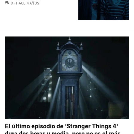
COMENTARIOS
8
HACE 4 AÑOS
El último episodio de 'Stranger Things 4'
dura dos horas y media, pero no es el más