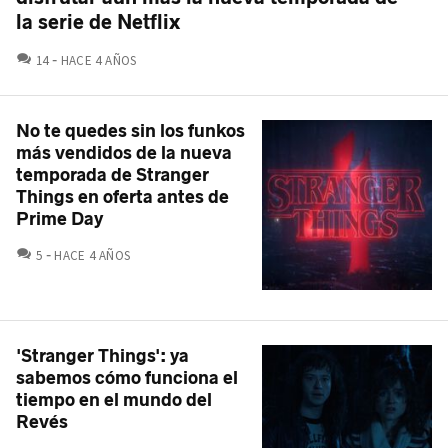
la serie de Netflix
COMENTARIOS
14
HACE 4 AÑOS
No te quedes sin los funkos
más vendidos de la nueva
temporada de Stranger
Things en oferta antes de
Prime Day
COMENTARIOS
5
HACE 4 AÑOS
'Stranger Things': ya
sabemos cómo funciona el
tiempo en el mundo del
Revés