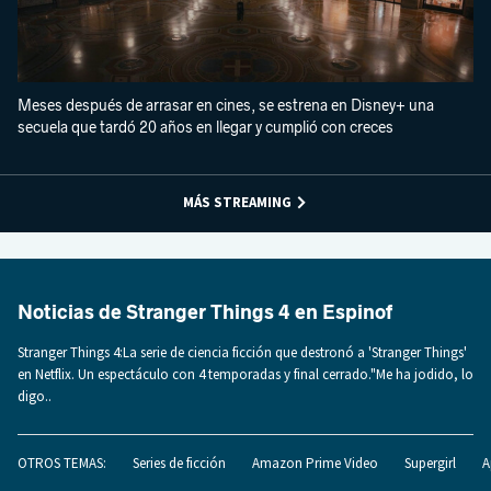
Meses después de arrasar en cines, se estrena en Disney+ una
secuela que tardó 20 años en llegar y cumplió con creces
MÁS STREAMING
Noticias de Stranger Things 4 en Espinof
Stranger Things 4:La serie de ciencia ficción que destronó a 'Stranger Things'
en Netflix. Un espectáculo con 4 temporadas y final cerrado."Me ha jodido, lo
digo..
OTROS TEMAS:
Series de ficción
Amazon Prime Video
Supergirl
A