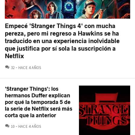
Empecé 'Stranger Things 4' con mucha
pereza, pero mi regreso a Hawkins se ha
traducido en una experiencia inolvidable
que justifica por sí sola la suscripción a
Netflix
COMENTARIOS
32
HACE 4 AÑOS
'Stranger Things': los
hermanos Duffer explican
por qué la temporada 5 de
la serie de Netflix será más
corta que la anterior
COMENTARIOS
10
HACE 4 AÑOS