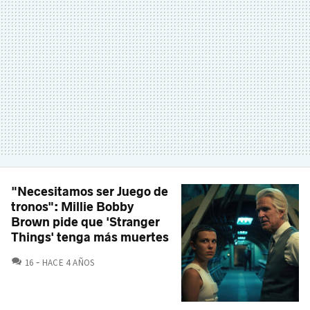
"Necesitamos ser Juego de
tronos": Millie Bobby
Brown pide que 'Stranger
Things' tenga más muertes
COMENTARIOS
16
HACE 4 AÑOS