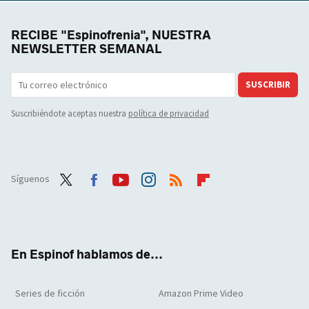
RECIBE "Espinofrenia", NUESTRA
NEWSLETTER SEMANAL
SUSCRIBIR
Suscribiéndote aceptas nuestra
política de privacidad
Síguenos
Twit
Face
Yout
Inst
RSS
Flip
ter
boo
ube
agra
boar
k
m
d
En Espinof hablamos de...
Series de ficción
Amazon Prime Video