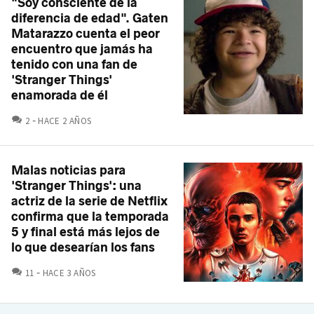
"Soy consciente de la
diferencia de edad". Gaten
Matarazzo cuenta el peor
encuentro que jamás ha
tenido con una fan de
'Stranger Things'
enamorada de él
COMENTARIOS
2
HACE 2 AÑOS
Malas noticias para
'Stranger Things': una
actriz de la serie de Netflix
confirma que la temporada
5 y final está más lejos de
lo que desearían los fans
COMENTARIOS
11
HACE 3 AÑOS