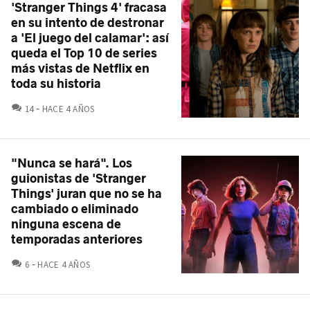
'Stranger Things 4' fracasa
en su intento de destronar
a 'El juego del calamar': así
queda el Top 10 de series
más vistas de Netflix en
toda su historia
COMENTARIOS
14
HACE 4 AÑOS
"Nunca se hará". Los
guionistas de 'Stranger
Things' juran que no se ha
cambiado o eliminado
ninguna escena de
temporadas anteriores
COMENTARIOS
6
HACE 4 AÑOS