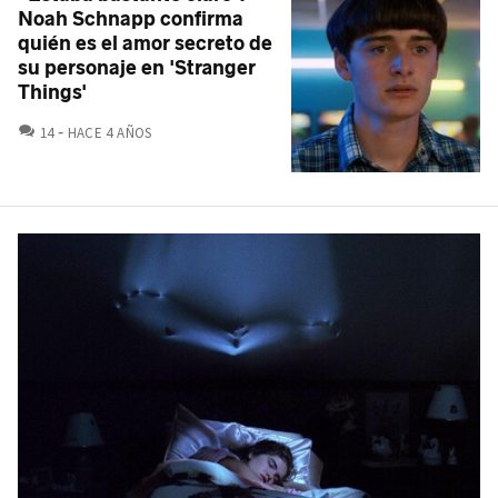
Noah Schnapp confirma
quién es el amor secreto de
su personaje en 'Stranger
Things'
COMENTARIOS
14
HACE 4 AÑOS