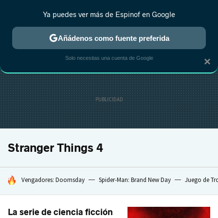
Ya puedes ver más de Espinof en Google
CRÍTICA
ESTRENOS
REALITY
ANIME
RANKINGS CINE
RA
Añádenos como fuente preferida
Solo necesitas una cuenta de Google
×
Stranger Things 4
HOY SE HABLA DE
Vengadores: Doomsday
Spider-Man: Brand New Day
Juego de Tr
La serie de ciencia ficción