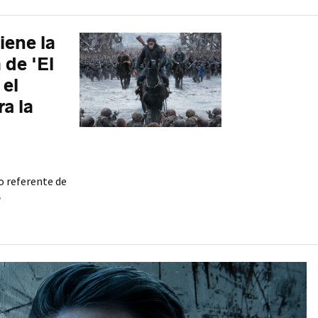
iene la
 de 'El
 el
a la
vo referente de
»