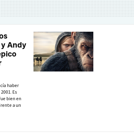
los
 y Andy
épico
r
ecía haber
 2001. Es
fue bien en
frente a un