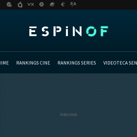
NIME
RANKINGS CINE
RANKINGS SERIES
VIDEOTECA SE