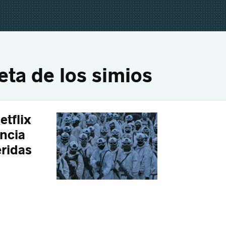
eta de los simios
etflix
encia
eridas