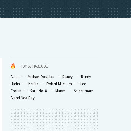
HOY SE HABLA DE
Blade
Michael Douglas
Disney
Renny
Harlin
Netflix
Robert Mitchum
Lee
Cronin
Kaiju No. 8
Marvel
Spider-man:
Brand New Day