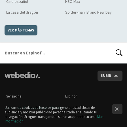
Cine español
HBO Max
La casa del dragón
Spider-man: Brand New Day
VER MÁS TEMAS
BUSCA
SUBIR
Sensacine
Espinof
Otras publicaciones de Webedia
Utilizamos cookies de terceros para generar estadísticas de
audiencia y mostrar publicidad personalizada analizando tu
navegación. Si sigues navegando estarás aceptando su uso.
Más
información