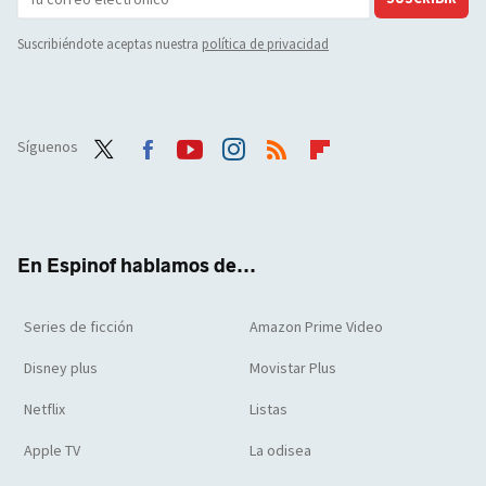
Suscribiéndote aceptas nuestra
política de privacidad
Síguenos
Twit
Face
Yout
Inst
RSS
Flip
ter
boo
ube
agra
boar
k
m
d
En Espinof hablamos de...
Series de ficción
Amazon Prime Video
Disney plus
Movistar Plus
Netflix
Listas
Apple TV
La odisea