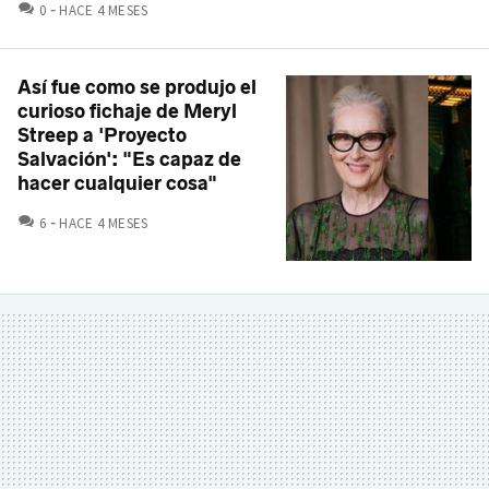
COMENTARIOS
0
HACE 4 MESES
Así fue como se produjo el
curioso fichaje de Meryl
Streep a 'Proyecto
Salvación': "Es capaz de
hacer cualquier cosa"
COMENTARIOS
6
HACE 4 MESES