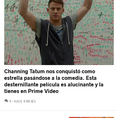
Channing Tatum nos conquistó como
estrella pasándose a la comedia. Esta
desternillante película es alucinante y la
tienes en Prime Video
COMENTARIOS
0
HACE 8 MESES