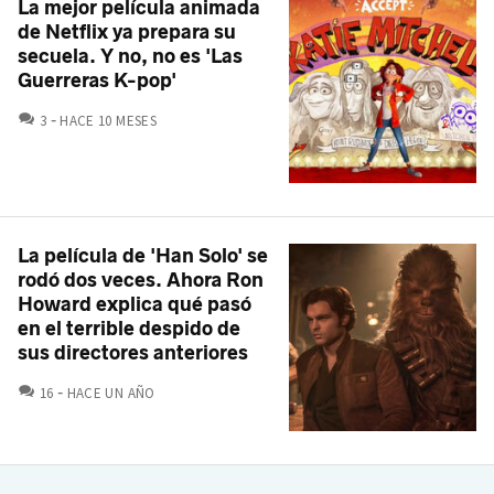
La mejor película animada
de Netflix ya prepara su
secuela. Y no, no es 'Las
Guerreras K-pop'
COMENTARIOS
3
HACE 10 MESES
La película de 'Han Solo' se
rodó dos veces. Ahora Ron
Howard explica qué pasó
en el terrible despido de
sus directores anteriores
COMENTARIOS
16
HACE UN AÑO