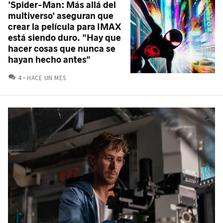
'Spider-Man: Más allá del
multiverso' aseguran que
crear la película para IMAX
está siendo duro. "Hay que
hacer cosas que nunca se
hayan hecho antes"
COMENTARIOS
4
HACE UN MES