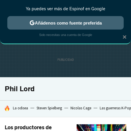
Ya puedes ver más de Espinof en Google
MENÚ
NUEVO
Añádenos como fuente preferida
CRÍTICA
ESTRENOS
REALITY
ANIME
RANKINGS CINE
RA
Solo necesitas una cuenta de Google
×
Phil Lord
HOY SE HABLA DE
La odisea
Steven Spielberg
Nicolas Cage
Las guerreras K-Po
Los productores de