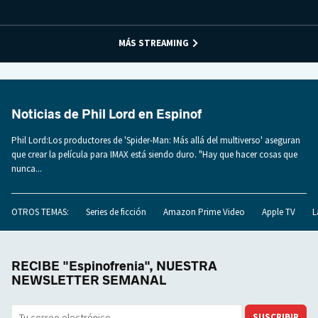
MÁS STREAMING
Noticias de Phil Lord en Espinof
Phil Lord:Los productores de 'Spider-Man: Más allá del multiverso' aseguran
que crear la película para IMAX está siendo duro. "Hay que hacer cosas que
nunca...
OTROS TEMAS:
Series de ficción
Amazon Prime Video
Apple TV
L
RECIBE "Espinofrenia", NUESTRA
NEWSLETTER SEMANAL
SUSCRIBIR