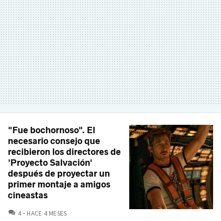
"Fue bochornoso". El
necesario consejo que
recibieron los directores de
'Proyecto Salvación'
después de proyectar un
primer montaje a amigos
cineastas
COMENTARIOS
4
HACE 4 MESES