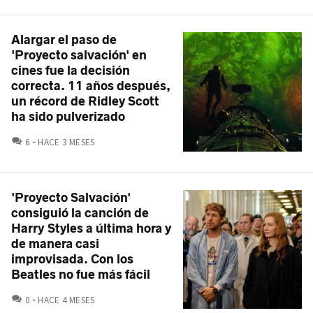
Alargar el paso de
'Proyecto salvación' en
cines fue la decisión
correcta. 11 años después,
un récord de Ridley Scott
ha sido pulverizado
COMENTARIOS
6
HACE 3 MESES
'Proyecto Salvación'
consiguió la canción de
Harry Styles a última hora y
de manera casi
improvisada. Con los
Beatles no fue más fácil
COMENTARIOS
0
HACE 4 MESES