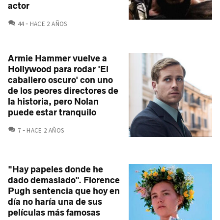
actor
COMENTARIOS
44
HACE 2 AÑOS
Armie Hammer vuelve a
Hollywood para rodar 'El
caballero oscuro' con uno
de los peores directores de
la historia, pero Nolan
puede estar tranquilo
COMENTARIOS
7
HACE 2 AÑOS
"Hay papeles donde he
dado demasiado". Florence
Pugh sentencia que hoy en
día no haría una de sus
películas más famosas