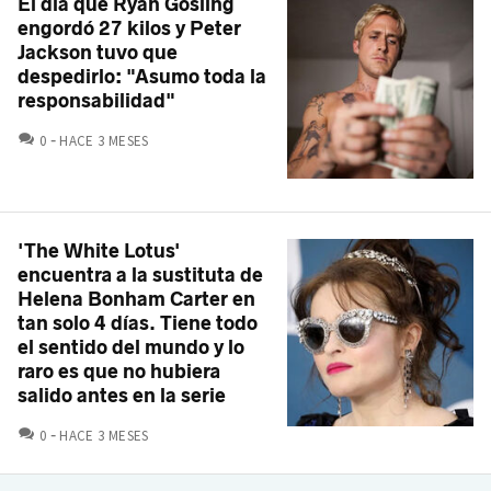
El día que Ryan Gosling
engordó 27 kilos y Peter
Jackson tuvo que
despedirlo: "Asumo toda la
responsabilidad"
COMENTARIOS
0
HACE 3 MESES
'The White Lotus'
encuentra a la sustituta de
Helena Bonham Carter en
tan solo 4 días. Tiene todo
el sentido del mundo y lo
raro es que no hubiera
salido antes en la serie
COMENTARIOS
0
HACE 3 MESES