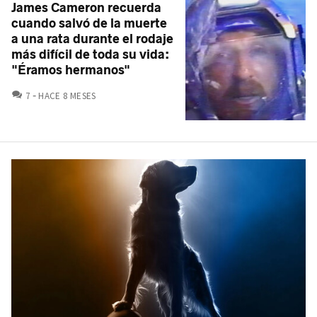
James Cameron recuerda
cuando salvó de la muerte
a una rata durante el rodaje
más difícil de toda su vida:
"Éramos hermanos"
COMENTARIOS
7
HACE 8 MESES