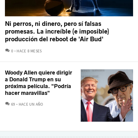
Ni perros, ni dinero, pero sí falsas
promesas. La increíble (e imposible)
producción del reboot de 'Air Bud'
COMENTARIOS
0
HACE 8 MESES
Woody Allen quiere dirigir
a Donald Trump en su
próxima película. "Podría
hacer maravillas"
COMENTARIOS
69
HACE UN AÑO