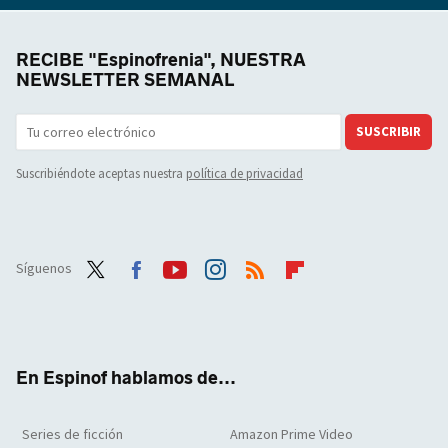
RECIBE "Espinofrenia", NUESTRA
NEWSLETTER SEMANAL
SUSCRIBIR
Suscribiéndote aceptas nuestra
política de privacidad
Síguenos
Twit
Face
Yout
Inst
RSS
Flip
ter
boo
ube
agra
boar
k
m
d
En Espinof hablamos de...
Series de ficción
Amazon Prime Video