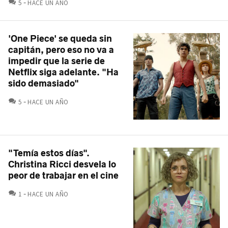
COMENTARIOS
5
HACE UN AÑO
'One Piece' se queda sin
capitán, pero eso no va a
impedir que la serie de
Netflix siga adelante. "Ha
sido demasiado"
COMENTARIOS
5
HACE UN AÑO
"Temía estos días".
Christina Ricci desvela lo
peor de trabajar en el cine
COMENTARIOS
1
HACE UN AÑO