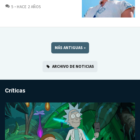
COMENTARIOS
5
HACE 2 AÑOS
MÁS ANTIGUAS
»
ARCHIVO DE NOTICIAS
Críticas