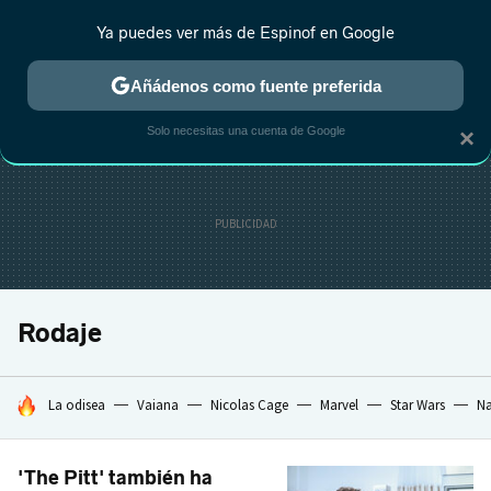
Ya puedes ver más de Espinof en Google
CRÍTICA
ESTRENOS
REALITY
ANIME
RANKINGS CINE
RA
Añádenos como fuente preferida
Solo necesitas una cuenta de Google
×
Rodaje
HOY SE HABLA DE
La odisea
Vaiana
Nicolas Cage
Marvel
Star Wars
Na
'The Pitt' también ha