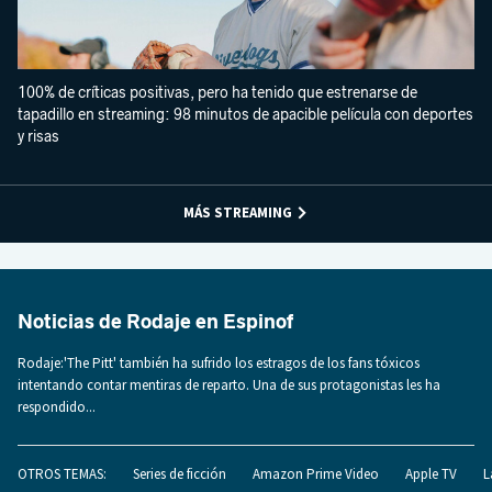
100% de críticas positivas, pero ha tenido que estrenarse de
tapadillo en streaming: 98 minutos de apacible película con deportes
y risas
MÁS STREAMING
Noticias de Rodaje en Espinof
Rodaje:'The Pitt' también ha sufrido los estragos de los fans tóxicos
intentando contar mentiras de reparto. Una de sus protagonistas les ha
respondido...
OTROS TEMAS:
Series de ficción
Amazon Prime Video
Apple TV
L