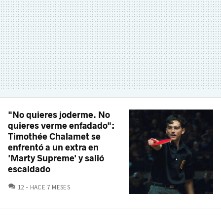
"No quieres joderme. No
quieres verme enfadado":
Timothée Chalamet se
enfrentó a un extra en
'Marty Supreme' y salió
escaldado
COMENTARIOS
12
HACE 7 MESES