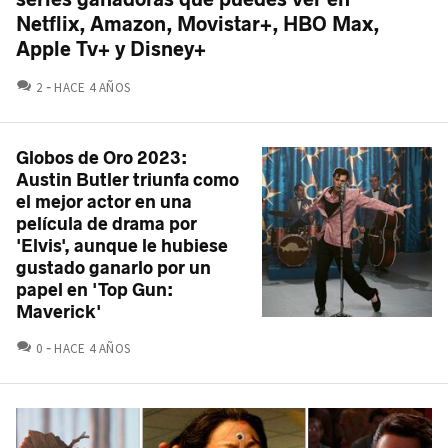
Netflix, Amazon, Movistar+, HBO Max,
Apple Tv+ y Disney+
COMENTARIOS
2
HACE 4 AÑOS
Globos de Oro 2023:
Austin Butler triunfa como
el mejor actor en una
película de drama por
'Elvis', aunque le hubiese
gustado ganarlo por un
papel en 'Top Gun:
Maverick'
COMENTARIOS
0
HACE 4 AÑOS