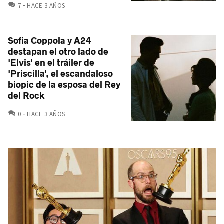
COMENTARIOS
7
HACE 3 AÑOS
Sofia Coppola y A24
destapan el otro lado de
'Elvis' en el tráiler de
'Priscilla', el escandaloso
biopic de la esposa del Rey
del Rock
COMENTARIOS
0
HACE 3 AÑOS