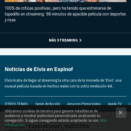
100% de críticas positivas, pero ha tenido que estrenarse de
tapadillo en streaming: 98 minutos de apacible película con deportes
y risas
MÁS STREAMING
Noticias de Elvis en Espinof
Elvis:Acaba de llegar al streaming la otra cara de la moneda de 'Elvis': una
inusual película basada en hechos reales con la actriz revelación del..
OTROS TEMAS:
Series de ficción
Amazon Prime Video
Apple TV
L
Utilizamos cookies de terceros para generar estadísticas de
audiencia y mostrar publicidad personalizada analizando tu
navegación. Si sigues navegando estarás aceptando su uso.
Más
información
RECIBE "Espinofrenia", NUESTRA