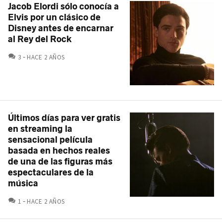
Jacob Elordi sólo conocía a
Elvis por un clásico de
Disney antes de encarnar
al Rey del Rock
COMENTARIOS
3
HACE 2 AÑOS
Últimos días para ver gratis
en streaming la
sensacional película
basada en hechos reales
de una de las figuras más
espectaculares de la
música
COMENTARIOS
1
HACE 2 AÑOS