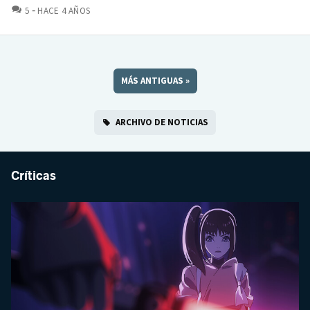
COMENTARIOS
5
HACE 4 AÑOS
MÁS ANTIGUAS
»
ARCHIVO DE NOTICIAS
Críticas