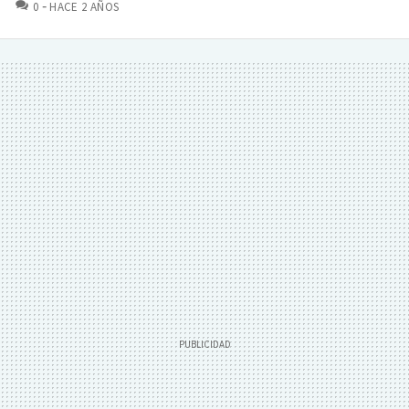
COMENTARIOS
0
HACE 2 AÑOS