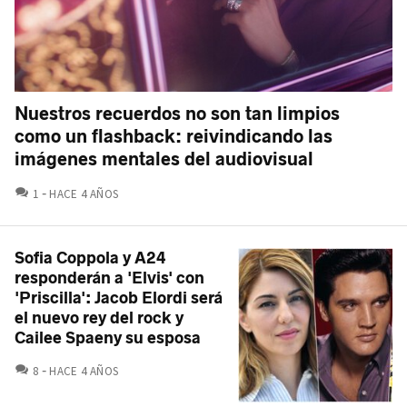
Nuestros recuerdos no son tan limpios
como un flashback: reivindicando las
imágenes mentales del audiovisual
COMENTARIOS
1
HACE 4 AÑOS
Sofia Coppola y A24
responderán a 'Elvis' con
'Priscilla': Jacob Elordi será
el nuevo rey del rock y
Cailee Spaeny su esposa
COMENTARIOS
8
HACE 4 AÑOS