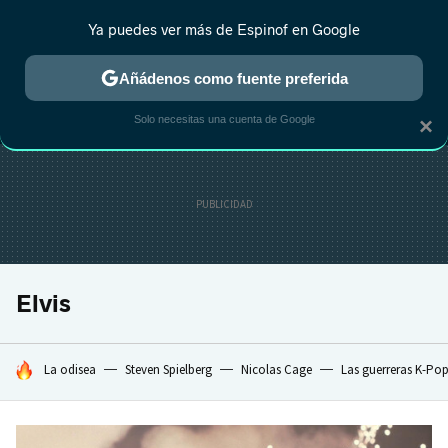
Ya puedes ver más de Espinof en Google
MENÚ
NUEVO
Añádenos como fuente preferida
CRÍTICA
ESTRENOS
REALITY
ANIME
RANKINGS CINE
RA
Solo necesitas una cuenta de Google
×
Elvis
HOY SE HABLA DE
La odisea
Steven Spielberg
Nicolas Cage
Las guerreras K-Po