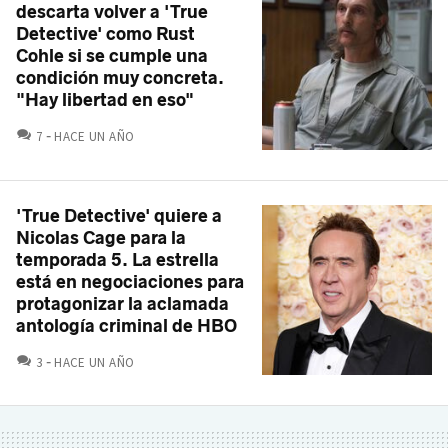
descarta volver a 'True
Detective' como Rust
Cohle si se cumple una
condición muy concreta.
"Hay libertad en eso"
COMENTARIOS
7
HACE UN AÑO
'True Detective' quiere a
Nicolas Cage para la
temporada 5. La estrella
está en negociaciones para
protagonizar la aclamada
antología criminal de HBO
COMENTARIOS
3
HACE UN AÑO