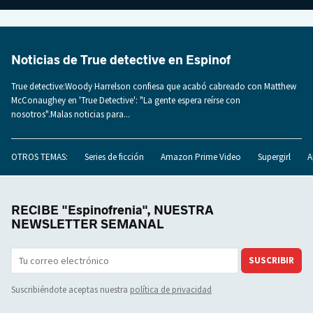
Noticias de True detective en Espinof
True detective:Woody Harrelson confiesa que acabó cabreado con Matthew
McConaughey en 'True Detective': "La gente espera reírse con
nosotros".Malas noticias para...
OTROS TEMAS:
Series de ficción
Amazon Prime Video
Supergirl
A
RECIBE "Espinofrenia", NUESTRA
NEWSLETTER SEMANAL
SUSCRIBIR
Suscribiéndote aceptas nuestra
política de privacidad