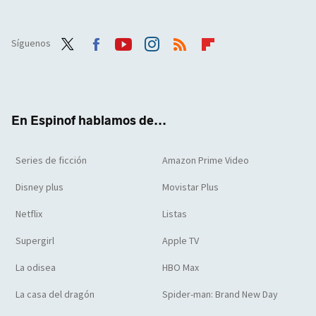
Síguenos
Twit
Face
Yout
Inst
RSS
Flip
ter
boo
ube
agra
boar
k
m
d
En Espinof hablamos de...
Series de ficción
Amazon Prime Video
Disney plus
Movistar Plus
Netflix
Listas
Supergirl
Apple TV
La odisea
HBO Max
La casa del dragón
Spider-man: Brand New Day