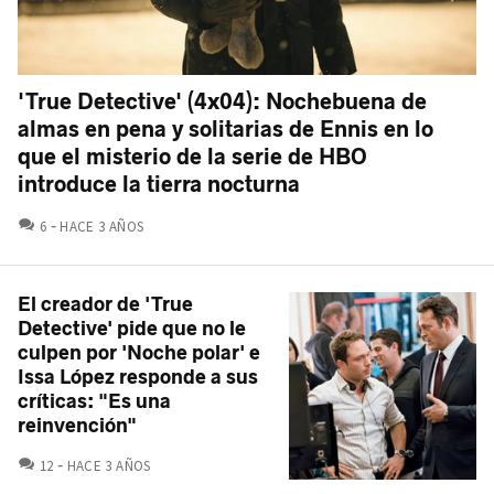
'True Detective' (4x04): Nochebuena de
almas en pena y solitarias de Ennis en lo
que el misterio de la serie de HBO
introduce la tierra nocturna
COMENTARIOS
6
HACE 3 AÑOS
El creador de 'True
Detective' pide que no le
culpen por 'Noche polar' e
Issa López responde a sus
críticas: "Es una
reinvención"
COMENTARIOS
12
HACE 3 AÑOS