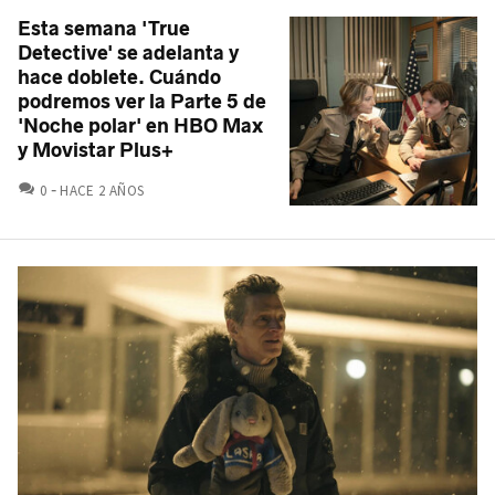
Esta semana 'True
Detective' se adelanta y
hace doblete. Cuándo
podremos ver la Parte 5 de
'Noche polar' en HBO Max
y Movistar Plus+
COMENTARIOS
0
HACE 2 AÑOS