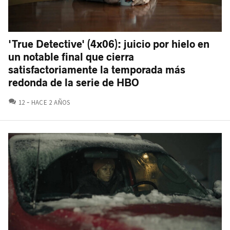
'True Detective' (4x06): juicio por hielo en
un notable final que cierra
satisfactoriamente la temporada más
redonda de la serie de HBO
COMENTARIOS
12
HACE 2 AÑOS