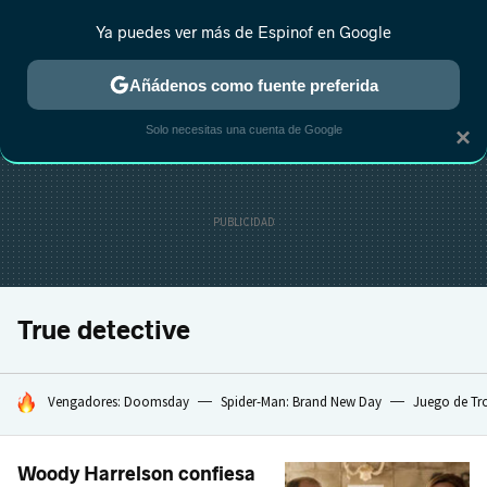
Ya puedes ver más de Espinof en Google
CRÍTICA
ESTRENOS
REALITY
ANIME
RANKINGS CINE
RA
Añádenos como fuente preferida
Solo necesitas una cuenta de Google
×
True detective
HOY SE HABLA DE
Vengadores: Doomsday
Spider-Man: Brand New Day
Juego de Tr
Woody Harrelson confiesa