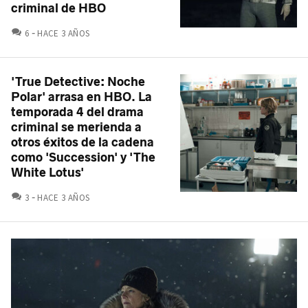
criminal de HBO
COMENTARIOS
6
HACE 3 AÑOS
'True Detective: Noche
Polar' arrasa en HBO. La
temporada 4 del drama
criminal se merienda a
otros éxitos de la cadena
como 'Succession' y 'The
White Lotus'
COMENTARIOS
3
HACE 3 AÑOS