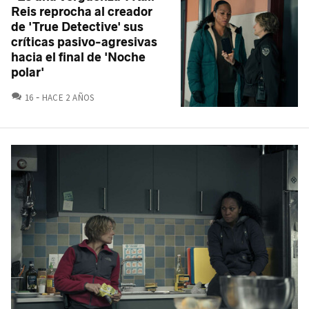
Reis reprocha al creador
de 'True Detective' sus
críticas pasivo-agresivas
hacia el final de 'Noche
polar'
COMENTARIOS
16
HACE 2 AÑOS