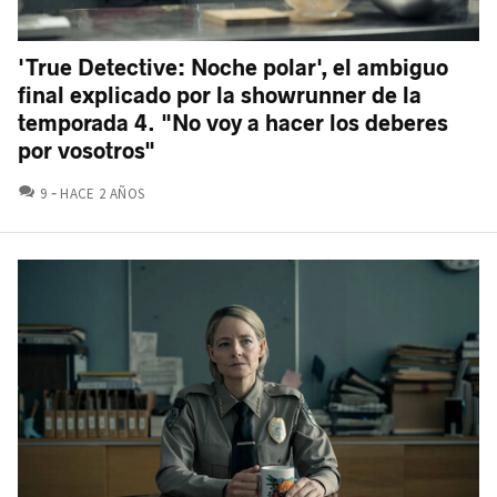
'True Detective: Noche polar', el ambiguo
final explicado por la showrunner de la
temporada 4. "No voy a hacer los deberes
por vosotros"
COMENTARIOS
9
HACE 2 AÑOS