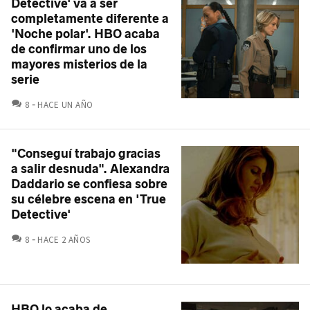
Detective' va a ser
completamente diferente a
'Noche polar'. HBO acaba
de confirmar uno de los
mayores misterios de la
serie
COMENTARIOS
8
HACE UN AÑO
"Conseguí trabajo gracias
a salir desnuda". Alexandra
Daddario se confiesa sobre
su célebre escena en 'True
Detective'
COMENTARIOS
8
HACE 2 AÑOS
HBO lo acaba de