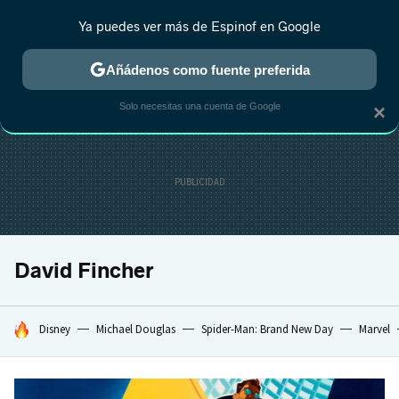
Ya puedes ver más de Espinof en Google
CRÍTICA
ESTRENOS
REALITY
ANIME
RANKINGS CINE
RA
Añádenos como fuente preferida
Solo necesitas una cuenta de Google
×
David Fincher
HOY SE HABLA DE
Disney
Michael Douglas
Spider-Man: Brand New Day
Marvel