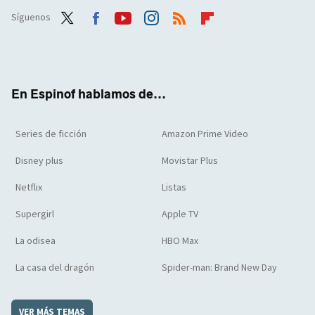
Síguenos
Twit
Face
Yout
Inst
RSS
Flip
ter
boo
ube
agra
boar
k
m
d
En Espinof hablamos de...
Series de ficción
Amazon Prime Video
Disney plus
Movistar Plus
Netflix
Listas
Supergirl
Apple TV
La odisea
HBO Max
La casa del dragón
Spider-man: Brand New Day
VER MÁS TEMAS