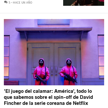
COMENTARIOS
5
HACE UN AÑO
'El juego del calamar: América', todo lo
que sabemos sobre el spin-off de David
Fincher de la serie coreana de Netflix