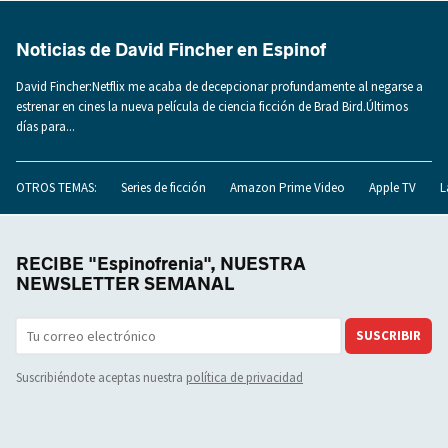
Noticias de David Fincher en Espinof
David Fincher:Netflix me acaba de decepcionar profundamente al negarse a
estrenar en cines la nueva película de ciencia ficción de Brad Bird.Últimos
días para...
OTROS TEMAS:
Series de ficción
Amazon Prime Video
Apple TV
L
RECIBE "Espinofrenia", NUESTRA
NEWSLETTER SEMANAL
SUSCRIBIR
Suscribiéndote aceptas nuestra
política de privacidad