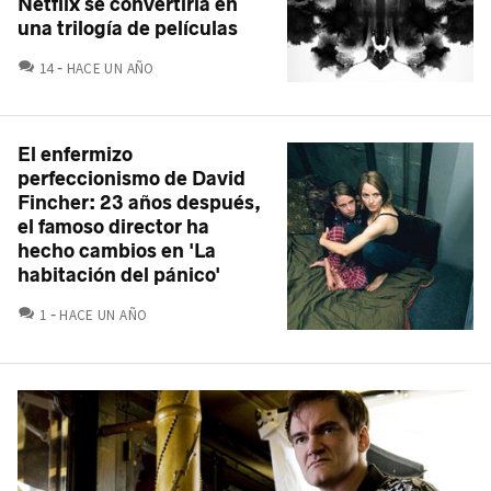
Netflix se convertiría en
una trilogía de películas
COMENTARIOS
14
HACE UN AÑO
El enfermizo
perfeccionismo de David
Fincher: 23 años después,
el famoso director ha
hecho cambios en 'La
habitación del pánico'
COMENTARIOS
1
HACE UN AÑO