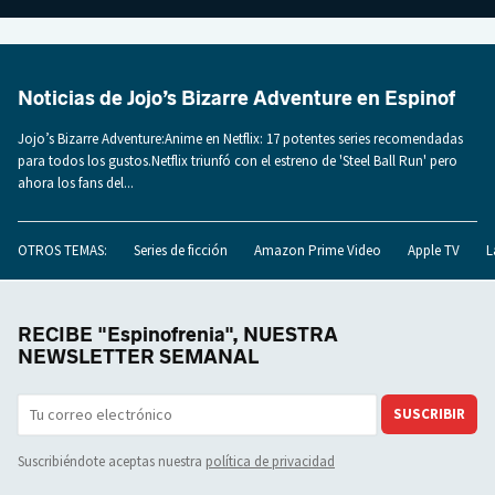
Noticias de Jojo’s Bizarre Adventure en Espinof
Jojo’s Bizarre Adventure:Anime en Netflix: 17 potentes series recomendadas
para todos los gustos.Netflix triunfó con el estreno de 'Steel Ball Run' pero
ahora los fans del...
OTROS TEMAS:
Series de ficción
Amazon Prime Video
Apple TV
L
RECIBE "Espinofrenia", NUESTRA
NEWSLETTER SEMANAL
SUSCRIBIR
Suscribiéndote aceptas nuestra
política de privacidad