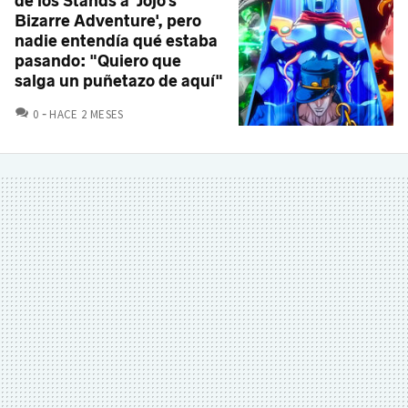
de los Stands a 'Jojo's
Bizarre Adventure', pero
nadie entendía qué estaba
pasando: "Quiero que
salga un puñetazo de aquí"
COMENTARIOS
0
HACE 2 MESES