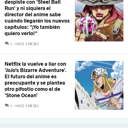
despiste con 'Steel Ball
Run' y ni siquiera el
director del anime sabe
cuándo llegarán los nuevos
capítulos: "¡Yo también
quiero verlo!"
COMENTARIOS
1
HACE 5 MESES
Netflix la vuelve a liar con
'JoJo's Bizarre Adventure'.
El futuro del anime es
preocupante y se plantea
otro pifostio como el de
'Stone Ocean'
COMENTARIOS
1
HACE 5 MESES