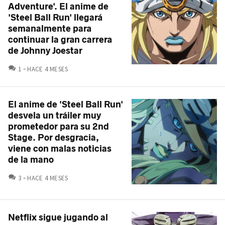
Adventure'. El anime de
'Steel Ball Run' llegará
semanalmente para
continuar la gran carrera
de Johnny Joestar
COMENTARIOS
1
HACE 4 MESES
El anime de 'Steel Ball Run'
desvela un tráiler muy
prometedor para su 2nd
Stage. Por desgracia,
viene con malas noticias
de la mano
COMENTARIOS
3
HACE 4 MESES
Netflix sigue jugando al