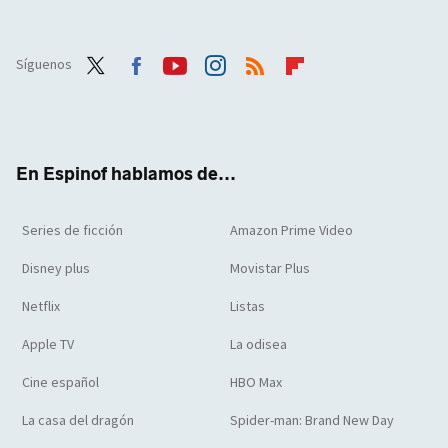
Síguenos
Twit
Face
Yout
Inst
RSS
Flip
ter
boo
ube
agra
boar
k
m
d
En Espinof hablamos de...
Series de ficción
Amazon Prime Video
Disney plus
Movistar Plus
Netflix
Listas
Apple TV
La odisea
Cine español
HBO Max
La casa del dragón
Spider-man: Brand New Day