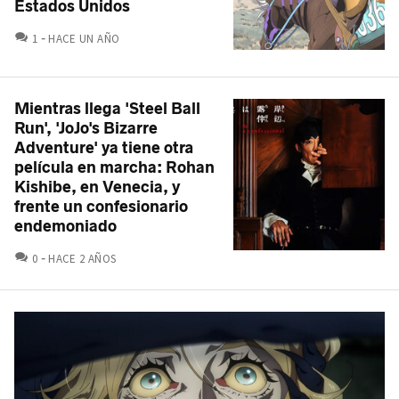
Estados Unidos
COMENTARIOS
1
HACE UN AÑO
Mientras llega 'Steel Ball
Run', 'JoJo's Bizarre
Adventure' ya tiene otra
película en marcha: Rohan
Kishibe, en Venecia, y
frente un confesionario
endemoniado
COMENTARIOS
0
HACE 2 AÑOS