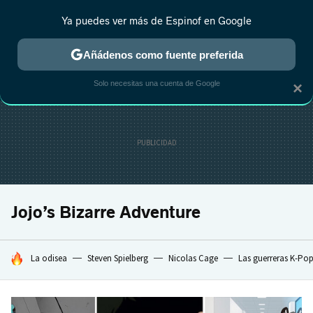
Ya puedes ver más de Espinof en Google
CRÍTICA
ESTRENOS
REALITY
ANIME
RANKINGS CINE
RA
Añádenos como fuente preferida
Solo necesitas una cuenta de Google
×
Jojo’s Bizarre Adventure
HOY SE HABLA DE
La odisea
Steven Spielberg
Nicolas Cage
Las guerreras K-Po