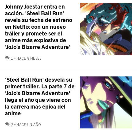
Johnny Joestar entra en
acción. 'Steel Ball Run'
revela su fecha de estreno
en Netflix con un nuevo
tráiler y promete ser el
anime más explosiva de
'JoJo's Bizarre Adventure'
COMENTARIOS
1
HACE 8 MESES
'Steel Ball Run' desvela su
primer tráiler. La parte 7 de
'JoJo's Bizarre Adventure'
llega el año que viene con
la carrera más épica del
anime
COMENTARIOS
2
HACE UN AÑO