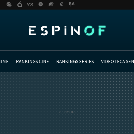
NIME
RANKINGS CINE
RANKINGS SERIES
VIDEOTECA SE