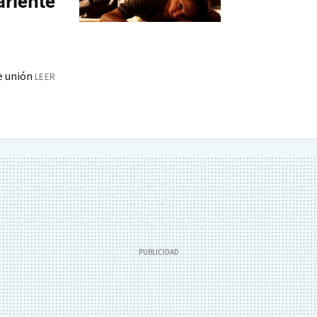
ariente
e unión
LEER