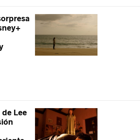
sorpresa
isney+
y
 de Lee
sión