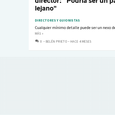
director: "Podría ser un p
lejano"
DIRECTORES Y GUIONISTAS
Cualquier mínimo detalle puede ser un nexo d
MÁS »
COMENTARIOS
0
BELÉN PRIETO
HACE 4 MESES