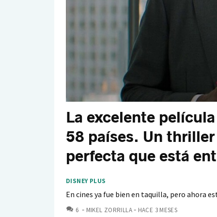
La excelente películ
58 países. Un thrille
perfecta que está ent
DISNEY PLUS
En cines ya fue bien en taquilla, pero ahora 
COMENTARIOS
6
MIKEL ZORRILLA
HACE 3 MESES