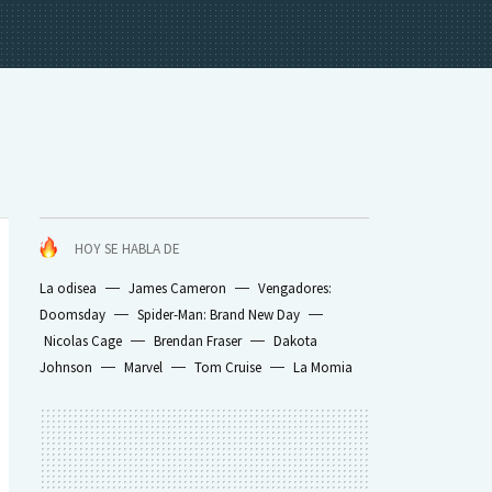
HOY SE HABLA DE
La odisea
James Cameron
Vengadores:
Doomsday
Spider-Man: Brand New Day
Nicolas Cage
Brendan Fraser
Dakota
Johnson
Marvel
Tom Cruise
La Momia