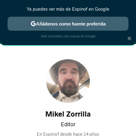
Ya puedes ver más de Espinof en Google
MENÚ
NUEVO
Añádenos como fuente preferida
CRÍTICA
ESTRENOS
REALITY
ANIME
RANKINGS CINE
RA
Solo necesitas una cuenta de Google
×
Mikel Zorrilla
Editor
En Espinof desde
hace 14 años