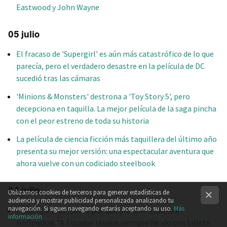
Eastwood y John Wayne
05 julio
El fracaso de 'Supergirl' es aún más catastrófico de lo que
parecía, pero el verdadero desastre en la película de DC
sucedió tras las cámaras
'Minions & Monsters' destrona a 'Toy Story 5', pero
decepciona en taquilla. La mejor película de la saga pincha
con el peor estreno de toda su historia
La película de ciencia ficción más taquillera del último año
presenta su mejor versión: una espectacular aventura que
ahora vuelve con un codiciado steelbook
04 julio
Utilizamos cookies de terceros para generar estadísticas de
audiencia y mostrar publicidad personalizada analizando tu
navegación. Si sigues navegando estarás aceptando su uso.
Más
Penélope Cruz, sobre por qué prefiere España a
información
Hollywood: "A Estados Unidos siempre he ido con billete