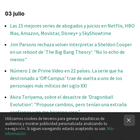
03 julio
Las 15 mejores series de abogados y juicios en Netflix, HBO
Max, Amazon, Movistar, Disney+ y SkyShowtime
Jim Parsons rechaza volver interpretar a Sheldon Cooper
en un reboot de 'The Big Bang Theory': "No lo echo de
menos"
Número 1 de Prime Video en 22 países. La serie que ha
destronado a 'Off Campus' trae de vuelta a uno de los
personajes más míticos del siglo XXI
Akira Toriyama, sobre el desastre de 'Dragonball
Evolution': "Propuse cambios, pero tenían una extraña
confianza y no me hicieron caso"
Utilizamos cookies de terceros para generar estadísticas de
audiencia y mostrar publicidad personalizada analizando tu
02 julio
navegación. Si sigues navegando estarás aceptando su uso.
Más
información