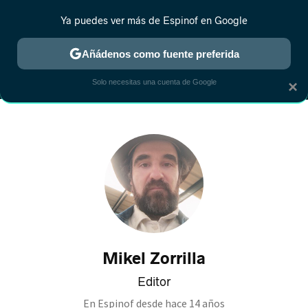
Ya puedes ver más de Espinof en Google
MENÚ
NUEVO
Añádenos como fuente preferida
CRÍTICA
ESTRENOS
REALITY
ANIME
RANKINGS CINE
RA
Solo necesitas una cuenta de Google
×
Mikel Zorrilla
Editor
En Espinof desde
hace 14 años