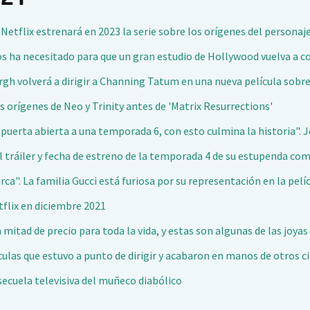
: Netflix estrenará en 2023 la serie sobre los orígenes del persona
ños ha necesitado para que un gran estudio de Hollywood vuelva a c
ergh volverá a dirigir a Channing Tatum en una nueva película sobr
os orígenes de Neo y Trinity antes de 'Matrix Resurrections'
 la puerta abierta a una temporada 6, con esto culmina la historia".
el tráiler y fecha de estreno de la temporada 4 de su estupenda co
rca". La familia Gucci está furiosa por su representación en la pelí
tflix en diciembre 2021
mitad de precio para toda la vida, y estas son algunas de las joyas
ículas que estuvo a punto de dirigir y acabaron en manos de otros c
secuela televisiva del muñeco diabólico