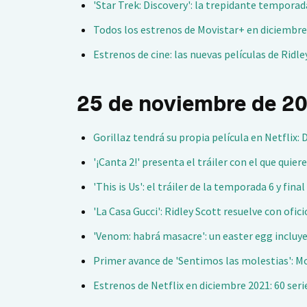
'Star Trek: Discovery': la trepidante temporad
Todos los estrenos de Movistar+ en diciembre 
Estrenos de cine: las nuevas películas de Ridl
25 de noviembre de 2
Gorillaz tendrá su propia película en Netflix:
'¡Canta 2!' presenta el tráiler con el que qui
'This is Us': el tráiler de la temporada 6 y fi
'La Casa Gucci': Ridley Scott resuelve con of
'Venom: habrá masacre': un easter egg incluy
Primer avance de 'Sentimos las molestias': Mo
Estrenos de Netflix en diciembre 2021: 60 serie