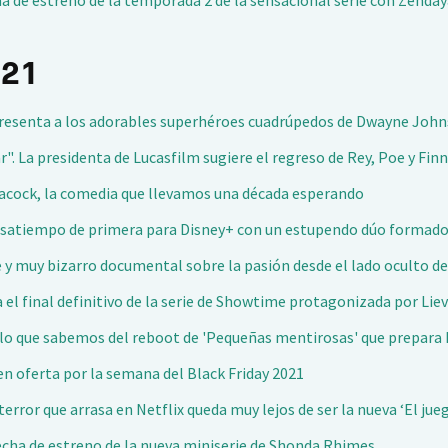
cha de estreno de la temporada 2 de la sensacional serie con Zenda
021
 presenta a los adorables superhéroes cuadrúpedos de Dwayne John
". La presidenta de Lucasfilm sugiere el regreso de Rey, Poe y Finn
 Peacock, la comedia que llevamos una década esperando
 pasatiempo de primera para Disney+ con un estupendo dúo formado
e y muy bizarro documental sobre la pasión desde el lado oculto de
a el final definitivo de la serie de Showtime protagonizada por Lie
o lo que sabemos del reboot de 'Pequeñas mentirosas' que prepar
en oferta por la semana del Black Friday 2021
terror que arrasa en Netflix queda muy lejos de ser la nueva ‘El jue
y fecha de estreno de la nueva miniserie de Shonda Rhimes