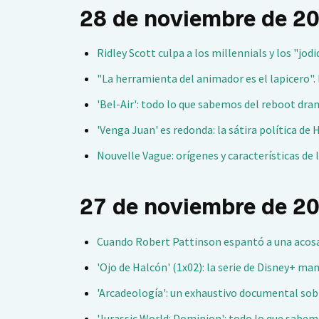
28 de noviembre de 2
Ridley Scott culpa a los millennials y los "jod
"La herramienta del animador es el lapicero". 
'Bel-Air': todo lo que sabemos del reboot dram
'Venga Juan' es redonda: la sátira política d
Nouvelle Vague: orígenes y características de 
27 de noviembre de 2
Cuando Robert Pattinson espantó a una acosa
'Ojo de Halcón' (1x02): la serie de Disney+ m
'Arcadeología': un exhaustivo documental sob
'Jurassic World: Dominion': todo lo que sabemo