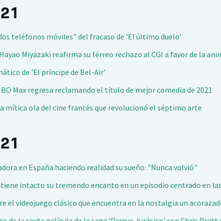
021
idos teléfonos móviles" del fracaso de 'El último duelo'
Hayao Miyazaki reafirma su férreo rechazo al CGI a favor de la ani
ático de 'El príncipe de Bel-Air'
e HBO Max regresa reclamando el título de mejor comedia de 2021
la mítica ola del cine francés que revolucionó el séptimo arte
021
dora en España haciendo realidad su sueño: "Nunca volvió"
antiene intacto su tremendo encanto en un episodio centrado en la
re el videojuego clásico que encuentra en la nostalgia un acoraza
s de la sexta película de la saga 'Parque Jurásico' con Chris Pratt