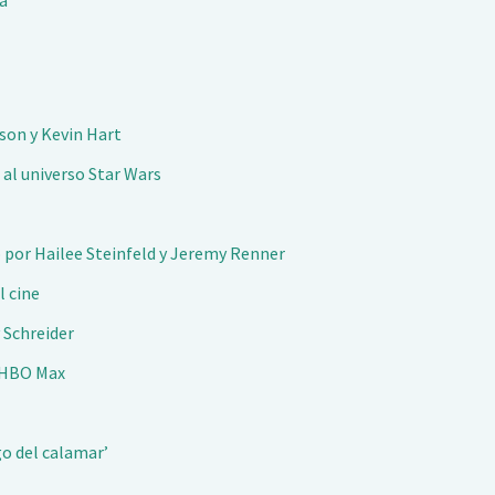
ya
son y Kevin Hart
 al universo Star Wars
 por Hailee Steinfeld y Jeremy Renner
l cine
v Schreider
a HBO Max
go del calamar’