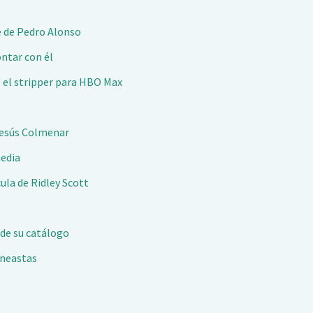
je de Pedro Alonso
ontar con él
e el stripper para HBO Max
 Jesús Colmenar
media
cula de Ridley Scott
 de su catálogo
ineastas