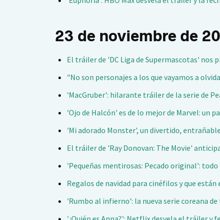
'Euphoria': HBO Max desvela el tráiler y la fe
23 de noviembre de 2
El tráiler de 'DC Liga de Supermascotas' nos
"No son personajes a los que vayamos a olvidar
'MacGruber': hilarante tráiler de la serie de
'Ojo de Halcón' es de lo mejor de Marvel: un
'Mi adorado Monster', un divertido, entrañabl
El tráiler de 'Ray Donovan: The Movie' anticip
'Pequeñas mentirosas: Pecado original': tod
Regalos de navidad para cinéfilos y que están 
'Rumbo al infierno': la nueva serie coreana de 
'¿Quién es Anna?': Netflix desvela el tráiler 