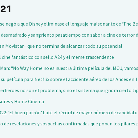
021
 se negó a que Disney eliminase el lenguaje malsonante de ‘The Be
un desmadrado y sangriento pasatiempo con sabor a cine de terror d
o en Movistar+ que no termina de alcanzar todo su potencial
l cine fantástico con sello A24 y el meme trascendente
-Man: "No Way Home no es nuestra última película del MCU, vamos a
a su película para Netflix sobre el accidente aéreo de los Andes en 
perhéroes no son el problema, sino el sistema que ignora cierto ti
isores y Home Cinema
2: 'El buen patrón' bate el récord de mayor número de candidatur
dio de revelaciones y sospechas confirmadas que ponen los pilares p