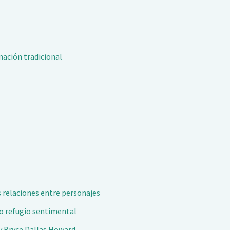
mación tradicional
s relaciones entre personajes
do refugio sentimental
 y Bryce Dallas Howard