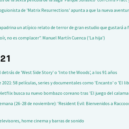
oguionista de 'Matrix Resurrections' apunta a que la nueva aventu
 apadrina un atípico relato de terror de gran estudio que gustará a 
 oír, no es complacer". Manuel Martín Cuenca ('La hija')
021
etrás de 'West Side Story' o 'Into the Woods', a los 91 años
 2021: 58 películas, series y documentales como 'Encanto' o 'El li
: Netflix busca su nuevo bombazo coreano tras 'El juego del calamar
semana (26-28 de noviembre): 'Resident Evil: Bienvenidos a Raccoon 
televisores, home cinema y barras de sonido