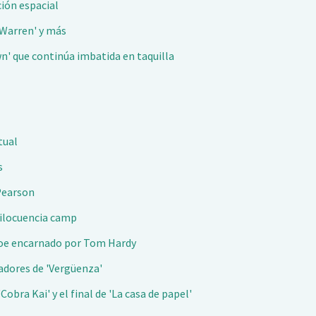
ción espacial
 Warren' y más
own' que continúa imbatida en taquilla
tual
s
 Pearson
ndilocuencia camp
éroe encarnado por Tom Hardy
eadores de 'Vergüenza'
obra Kai' y el final de 'La casa de papel'