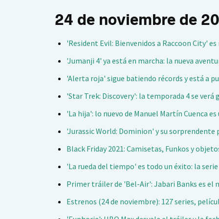
24 de noviembre de 2
'Resident Evil: Bienvenidos a Raccoon City' e
'Jumanji 4' ya está en marcha: la nueva avent
'Alerta roja' sigue batiendo récords y está a pu
'Star Trek: Discovery': la temporada 4 se verá g
'La hija': lo nuevo de Manuel Martín Cuenca es
'Jurassic World: Dominion' y su sorprendente 
Black Friday 2021: Camisetas, Funkos y objetos
'La rueda del tiempo' es todo un éxito: la ser
Primer tráiler de 'Bel-Air': Jabari Banks es el 
Estrenos (24 de noviembre): 127 series, pelí