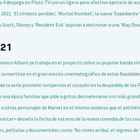
a 4 despega en Pluto TV con un ligero pero efectivo ejercicio de ac
2021: 'El símbolo perdido', 'Mortal Kombat', la nueva 'Expediente
ey Scott, Disney y 'Resident Evil' aspiran a destronar a una 'Way D
021
 Damon Albarn ya trabaja en el proyecto sobre su popular banda vir
ere convertirse en el gran evento cinematográfico de estas Navidade
nal de la serie promete rompernos el corazón en la despedida de los
icio una épica familiar que pide a gritos desmelenarse con más gra
e a otros personajes de Marvel en el mismo universo que el antih
vistar+ desvela la fecha de estreno de la nueva comedia de los cr
s, películas y documentales como 'No mires arriba', el regreso de 'C