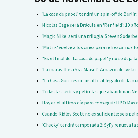
'La casa de papel' tendrá un spin-off de Berlín
Nicolas Cage será Drácula en 'Renfield': 10 a
'Magic Mike' será una trilogía: Steven Soderb
'Matrix' vuelve a los cines para refrescarnos l
"Es el final de 'La casa de papel' y no se deja
'La maravillosa Sra. Maisel': Amazon desvela 
"La Casa Gucci es un insulto al legado de la ma
Todas las series y películas que abandonan Ne
Hoy es el último día para conseguir HBO Max a 
Cuando Ridley Scott no es suficiente: seis pel
'Chucky' tendrá temporada 2: SyFy renueva la 