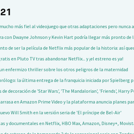
021
s mucho más fiel al videojuego que otras adaptaciones pero nunca 
ura con Dwayne Johnson y Kevin Hart podría llegar más pronto de l
nto de ser la película de Netflix más popular de la historia: así que
ratis en Pluto TV tras abandonar Netflix... y ¡el estreno es ya!
 un enfermizo thriller sobre los otros peligros de la maternidad
prólogo: la última entrega de la franquicia iniciada por Spielberg
 de decoración de 'Star Wars', 'The Mandalorian', 'Friends', Harry 
ie arrasa en Amazon Prime Video y la plataforma anuncia planes par
nuevo Will Smith en la versión seria de 'El príncipe de Bel-Air'
culas y documentales en Netflix, HBO Max, Amazon, Disney+, Movist