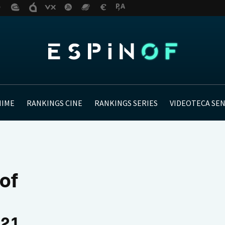
NIME
RANKINGS CINE
RANKINGS SERIES
VIDEOTECA SE
of
021