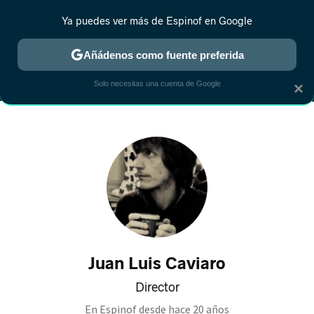
Ya puedes ver más de Espinof en Google
MENÚ
NUEVO
Añádenos como fuente preferida
CRÍTICA
ESTRENOS
REALITY
ANIME
RANKINGS CINE
RA
Solo necesitas una cuenta de Google
×
Juan Luis Caviaro
Director
En Espinof desde
hace 20 años