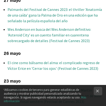
27 mayo
Palmarés del Festival de Cannes 2023: el thriller 'Anatomía
de una caída' gana la Palma de Oro en una edición que ha
señalado la película española del año
Wes Anderson en busca del Wes Anderson definitivo:
'Asteroid City' es un cuento familiar en cuarentena
sobrecargado de detalles (Festival de Cannes 2023)
26 mayo
El cine como bálsamo del alma: el complicado regreso de
Víctor Erice en 'Cerrar los ojos' (Festival de Cannes 2023)
23 mayo
'Los asesinos de la luna' es una obra maestra: Martin
Utilizamos cookies de terceros para generar estadísticas de
audiencia y mostrar publicidad personalizada analizando tu
Scorsese hace brillar a Leonardo DiCaprio y Robert de Niro
navegación. Si sigues navegando estarás aceptando su uso.
Más
en un colosal western (Festival de Cannes 2023)
información